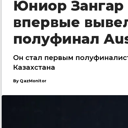
Юниор Зангар
впервые вывел
полуфинал Aus
Он стал первым полуфиналист
Казахстана
By
QazMonitor