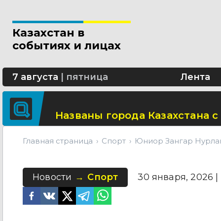
В Алматы благоустраивают 
Казахстан в
Сколько стоит собрать ребенк
событиях и лицах
В столице стартовал фестива
7 августа
|
пятница
Лента
Названы города Казахстана с
Главная страница
Спорт
Юниор Зангар Нурлан
Новости
Спорт
30 января, 2026 |