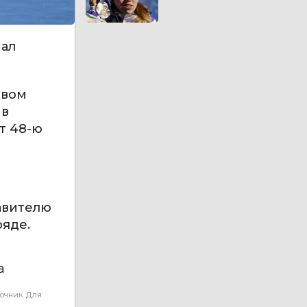
нал
овом
 в
т 48-ю
авителю
ряде.
а
очник. Для