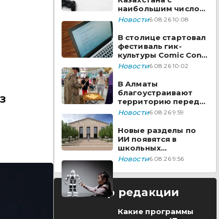
наибольшим числом
вакансий на Enbek.kz
Новости
6.08.26 10:08
В столице стартовал
фестиваль гик-
культуры Comic Con
Astana 2026
Новости
6.08.26 10:02
В Алматы
благоустраивают
з
территорию перед
ТЮЗом
Новости
6.08.26 9:59
Новые разделы по
ИИ появятся в
школьных
предметах
Новости
6.08.26 9:56
Казахстана
Выбор редакции
Какие программы