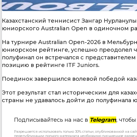
Казахстанский теннисист Зангар Нурланулы
юниорского Australian Open в одиночном р
На турнире Australian Open-2026 в Мельбу
юниорском рейтинге, успешно преодолел че
полуфинал он встречался с представителем
позицию в рейтинге ITF Juniors.
Поединок завершился волевой победой казахста
Этот результат стал историческим для каза
страны не удавалось дойти до полуфинала ю
Подписывайтесь на нас в
Telegram
, чтоб
Разрешается использовать только 30% статьи, опубликованной на сай
перепубликации полного материала необходимо письменное разре