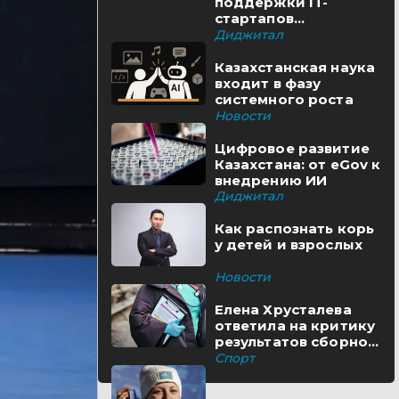
поддержки IT-
стартапов
реализуются в
Диджитал
Казахстане
Казахстанская наука
входит в фазу
системного роста
Новости
Цифровое развитие
Казахстана: от eGov к
внедрению ИИ
Диджитал
Как распознать корь
у детей и взрослых
Новости
Елена Хрусталева
ответила на критику
результатов сборной
Казахстана
Спорт