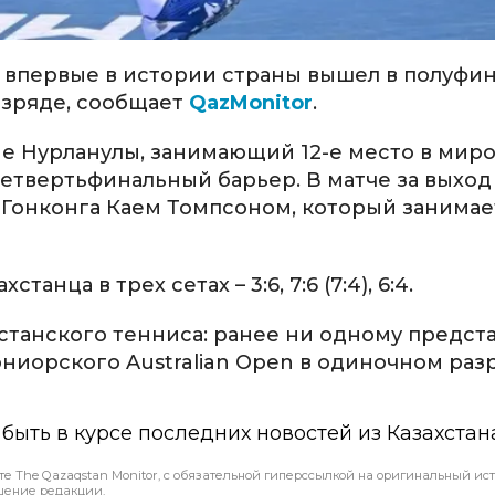
 впервые в истории страны вышел в полуфи
азряде, сообщает
QazMonitor
.
рне Нурланулы, занимающий 12-е место в мир
твертьфинальный барьер. В матче за выход
 Гонконга Каем Томпсоном, который занимае
нца в трех сетах – 3:6, 7:6 (7:4), 6:4.
хстанского тенниса: ранее ни одному предст
ниорского Australian Open в одиночном раз
ы быть в курсе последних новостей из Казахстан
те The Qazaqstan Monitor, с обязательной гиперссылкой на оригинальный ист
шение редакции.