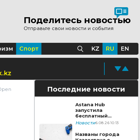
Поделитесь новостью
Отправьте свои новости и события
ризм
Спорт
KZ
RU
EN
.kz
Последние новости
 Open
Astana Hub
запустила
бесплатный
акселератор для
Новости
6.08.26 10:13
создателей
видеоигр
Названы города
Казахстана с