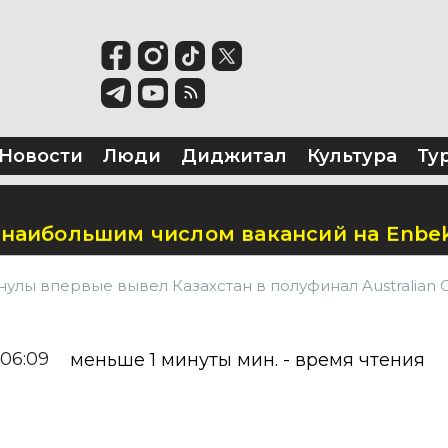
территорию перед ТЮЗом
а в школу в Казахстане в 2026 году?
ль гик-культуры Comic Con Astana 2026
Новости
Люди
Диджитал
Культура
Ту
 наибольшим числом вакансий на Enbek
улы впервые вывел Казахстан в полуфинал Australian
 06:09
меньше 1 минуты
мин. - время чтения