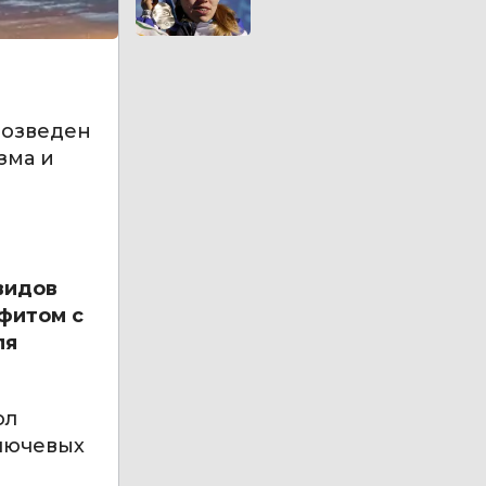
возведен
зма и
видов
сфитом с
ля
ол
ключевых