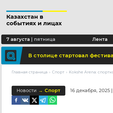
Новые разделы по ИИ появят
Казахстан в
В Алматы благоустраивают 
событиях и лицах
Сколько стоит собрать ребенк
7 августа
|
пятница
Лента
В столице стартовал фестива
Главная страница
Спорт
Kokshe Arena: спортк
Новости
Спорт
16 декабря, 2025 |