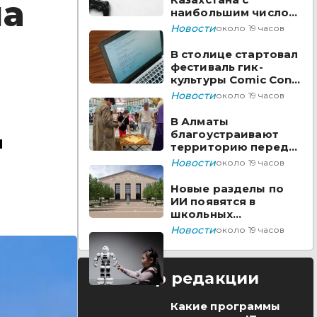
на
наибольшим числом
вакансий на Enbek.kz
Новости
около 19 часов
В столице стартовал
фестиваль гик-
культуры Comic Con
Astana 2026
Новости
около 19 часов
В Алматы
благоустраивают
и
территорию перед
ТЮЗом
Новости
около 19 часов
Новые разделы по
ИИ появятся в
школьных
предметах
Новости
около 19 часов
Казахстана
Выбор редакции
Какие программы