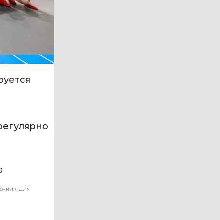
руется
 регулярно
а
очник. Для