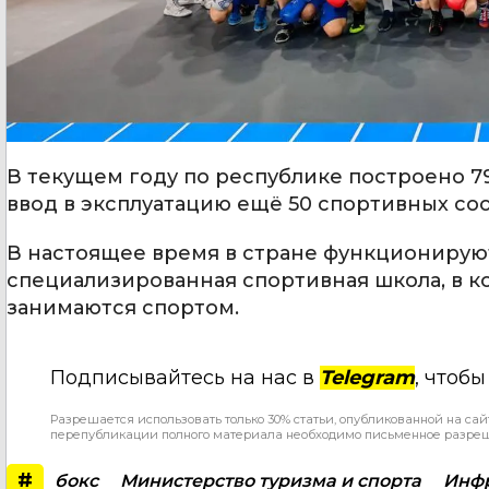
В текущем году по республике построено 7
ввод в эксплуатацию ещё 50 спортивных со
В настоящее время в стране функционируют
специализированная спортивная школа, в к
занимаются спортом.
Подписывайтесь на нас в
Telegram
, чтоб
Разрешается использовать только 30% статьи, опубликованной на сай
перепубликации полного материала необходимо письменное разре
#
бокс
Министерство туризма и спорта
Инфр