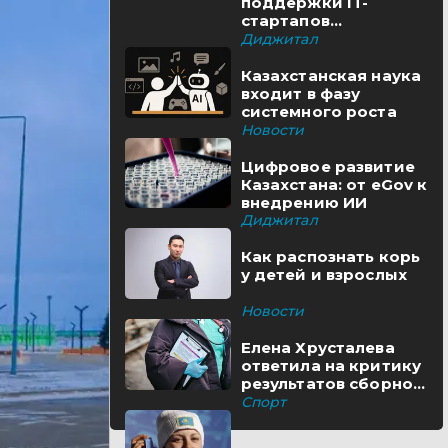
поддержки IT-
стартапов
реализуются в
Диджитал
Казахстане
Казахстанская наука
входит в фазу
системного роста
Новости
Цифровое развитие
Казахстана: от eGov к
внедрению ИИ
Диджитал
Как распознать корь
у детей и взрослых
Новости
Елена Хрусталева
ответила на критику
результатов сборной
Казахстана
Спорт