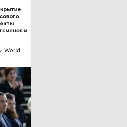
ткрытие
ссового
ъекты
тсменов и
и World