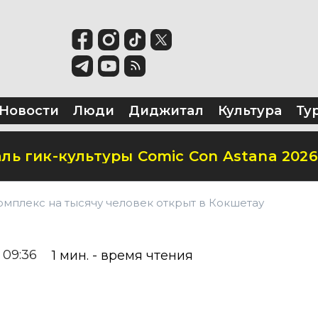
ся в школьных предметах Казахстана
территорию перед ТЮЗом
а в школу в Казахстане в 2026 году?
Новости
Люди
Диджитал
Культура
Ту
ль гик-культуры Comic Con Astana 2026
омплекс на тысячу человек открыт в Кокшетау
 09:36
1
мин. - время чтения