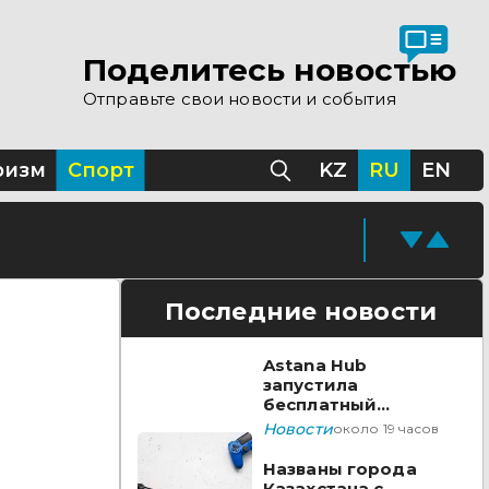
Поделитесь новостью
Отправьте свои новости и события
ризм
Спорт
KZ
RU
EN
Последние новости
Astana Hub
запустила
бесплатный
акселератор для
Новости
около 19 часов
создателей
видеоигр
Названы города
Казахстана с