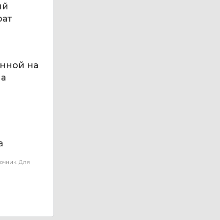
ый
рат
анной на
на
а
очник. Для