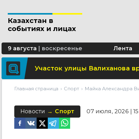
Свыше 5 миллионов вызовов 
Казахстан в
Минтранспорта утвердило н
событиях и лицах
СОР и СОЧ планируют отмени
9 августа
|
воскресенье
Лента
Участок улицы Валиханова в
Главная страница
Спорт
Майка Александра Ви
Новости
Спорт
07 июля, 2026 | 15