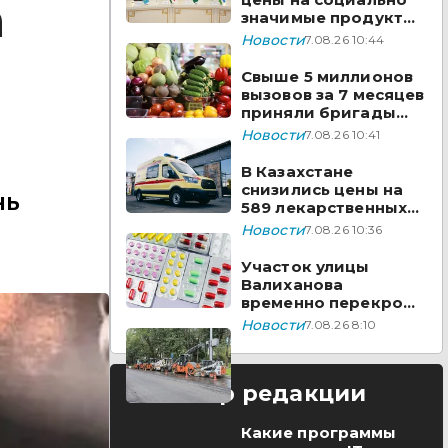
а
значимые продукты
за неделю
Новости
7.08.26 10:44
Свыше 5 миллионов
вызовов за 7 месяцев
приняли бригады
скорой помощи
Новости
7.08.26 10:41
Казахстана
В Казахстане
снизились цены на
нь
589 лекарственных
препаратов
Новости
7.08.26 10:36
Участок улицы
Валиханова
временно перекроют
в Астане
Новости
7.08.26 8:10
Выбор редакции
Какие программы