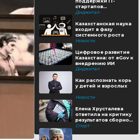
поддержки IT-
стартапов
реализуются в
Диджитал
Казахстане
Казахстанская наука
входит в фазу
системного роста
Новости
Цифровое развитие
Казахстана: от eGov к
внедрению ИИ
Диджитал
Как распознать корь
у детей и взрослых
Новости
Елена Хрусталева
ответила на критику
результатов сборной
Казахстана
Спорт