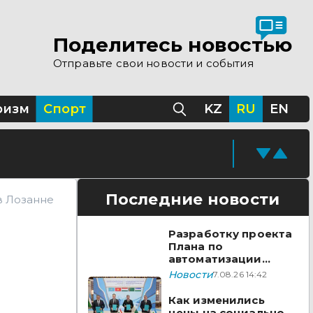
 помощи Казахстана
Поделитесь новостью
Отправьте свои новости и события
Казахстане
ризм
Спорт
KZ
RU
EN
Последние новости
в Лозанне
Разработку проекта
Плана по
автоматизации
учета воды в
Новости
7.08.26 14:42
бассейне реки
Сырдарья одобрили
Как изменились
государства ЦА
цены на социально