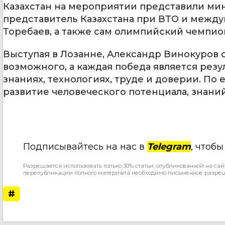
Казахстан на мероприятии представили ми
представитель Казахстана при ВТО и межд
Торебаев, а также сам олимпийский чемпио
Выступая в Лозанне, Александр Винокуров 
возможного, а каждая победа является рез
знаниях, технологиях, труде и доверии. По е
развитие человеческого потенциала, знани
Подписывайтесь на нас в
Telegram
, чтоб
Разрешается использовать только 30% статьи, опубликованной на сай
перепубликации полного материала необходимо письменное разре
#