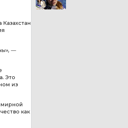
 Казахстан
ия
ны», —
е
. Это
ном из
семирной
чество как