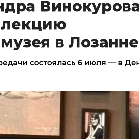
ндра Винокуров
ллекцию
музея в Лозанне
едачи состоялась 6 июля — в Де