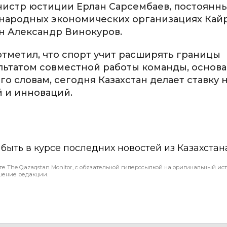
нистр юстиции Ерлан Сарсембаев, постоянн
ународных экономических организациях Кай
н Александр Винокуров.
отметил, что спорт учит расширять границы
ультатом совместной работы команды, основ
го словам, сегодня Казахстан делает ставку 
й и инноваций.
ы быть в курсе последних новостей из Казахстан
те The Qazaqstan Monitor, с обязательной гиперссылкой на оригинальный ист
шение редакции.