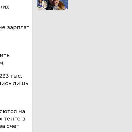
ких
е зарплат
ить
м.
33 тыс.
лись лишь
яются на
 тенге в
за счет