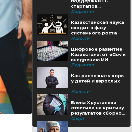
поддержки IT-
стартапов
реализуются в
Диджитал
Казахстане
Казахстанская наука
входит в фазу
системного роста
Новости
Цифровое развитие
Казахстана: от eGov к
внедрению ИИ
Диджитал
Как распознать корь
у детей и взрослых
Новости
Елена Хрусталева
ответила на критику
результатов сборной
Казахстана
Спорт