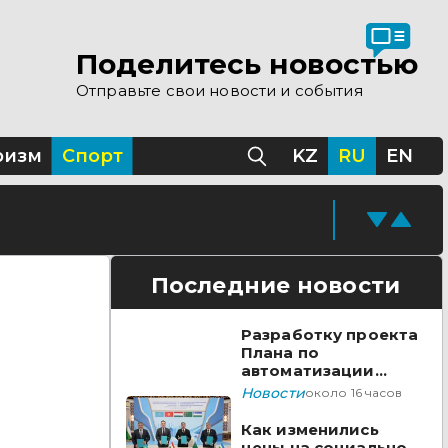
Поделитесь новостью
Казахстане
Отправьте свои новости и события
ризм
Спорт
KZ
RU
EN
Последние новости
Разработку проекта
Плана по
автоматизации
учета воды в
Новости
около 16 часов
бассейне реки
Сырдарья одобрили
Как изменились
государства ЦА
цены на социально