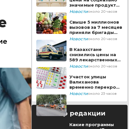
значимые продукты
за неделю
Новости
около 20 часов
е
Свыше 5 миллионов
вызовов за 7 месяцев
приняли бригады
скорой помощи
Новости
около 20 часов
ие
Казахстана
В Казахстане
снизились цены на
589 лекарственных
препаратов
Новости
около 20 часов
Участок улицы
Валиханова
временно перекроют
в Астане
Новости
около 23 часов
Выбор редакции
Какие программы