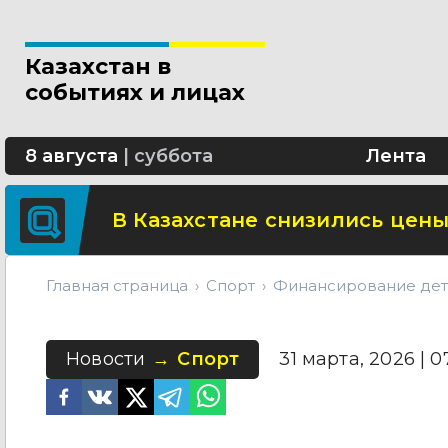
Минтранспорта утвердило н
Казахстан в
СОР и СОЧ планируют отмени
событиях и лицах
Участок улицы Валиханова в
8 августа
|
суббота
Лента
В Казахстане снизились цены
Главная страница
Спорт
Финансирование детс
Новости
Спорт
31 марта, 2026 | 07