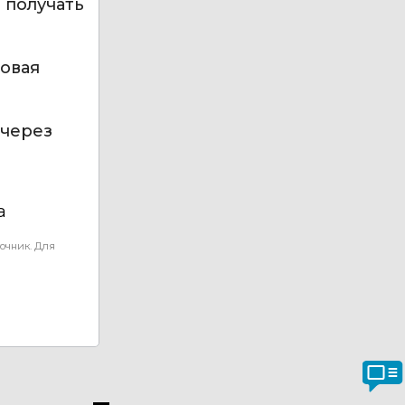
 получать
овая
 через
а
очник. Для