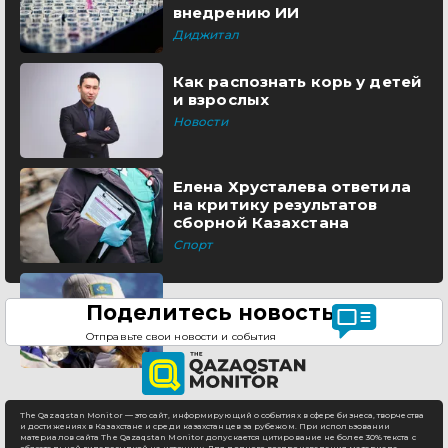
внедрению ИИ
Диджитал
Как распознать корь у детей
и взрослых
Новости
Елена Хрусталева ответила
на критику результатов
сборной Казахстана
Спорт
Поделитесь новостью
Отправьте свои новости и события
The Qazaqstan Monitor — это сайт, информирующий о событиях в сфере бизнеса, творчества
и достижениях в Казахстане и среди казахстанцев за рубежом. При использовании
материалов сайта The Qazaqstan Monitor допускается цитирование не более 30% текста с