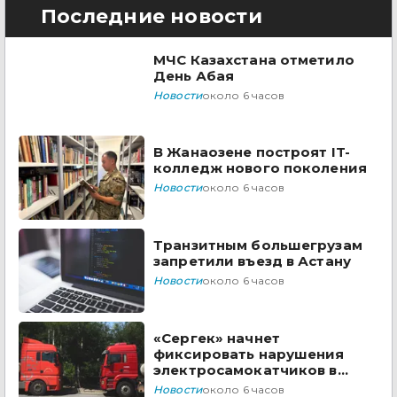
Последние новости
МЧС Казахстана отметило
День Абая
Новости
около 6 часов
В Жанаозене построят IT-
колледж нового поколения
Новости
около 6 часов
Транзитным большегрузам
запретили въезд в Астану
Новости
около 6 часов
«Сергек» начнет
фиксировать нарушения
электросамокатчиков в
Алматы
Новости
около 6 часов