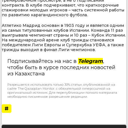
тренировочном просмотре, а не о подписании
контракта. В клубе подчеркивают, что краткосрочные
стажировки молодых игроков – часть системной работы
по развитию карагандинского футбола.
Атлетико Мадрид основан в 1903 году и является одним
из самых титулованных клубов Испании. Команда 11 раз
выигрывала чемпионат страны и 10 раз – Кубок Испании.
На международной арене клуб трижды становился
победителем Лиги Европы и Суперкубка УЕФА, а также
трижды выходил в финал Лиги чемпионов.
Подписывайтесь на нас в
Telegram
,
чтобы быть в курсе последних новостей
из Казахстана
Разрешается использовать только 30% статьи, опубликованной на
сайте The Qazaqstan Monitor, с обязательной гиперссылкой на
оригинальный источник. Для перепубликации полного материала
необходимо письменное разрешение редакции.
#