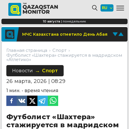
Футболист «Шахтера» стажируется в мадридском «Атл
«Сергек» начнет фиксировать
нарушения электросамокатчиков в
Алматы
Транзитным большегрузам
10 августа
|
понедельник
запретили въезд в Астану
Поделитесь новостью
МЧС Казахстана отметило День Абая
Отправьте свои новости и события
Главная страница
Спорт
Футболист «Шахтера» стажируется в мадридском
«Атлетико»
Новости
Спорт
26 марта, 2026 | 08:29
1
мин. - время чтения
Футболист «Шахтера»
стажируется в мадридском