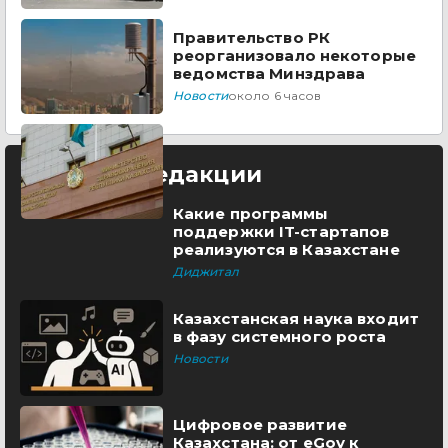
Правительство РК
реорганизовало некоторые
ведомства Минздрава
Новости
около 6 часов
Выбор редакции
Какие программы
поддержки IT-стартапов
реализуются в Казахстане
Диджитал
Казахстанская наука входит
в фазу системного роста
Новости
Цифровое развитие
Казахстана: от eGov к