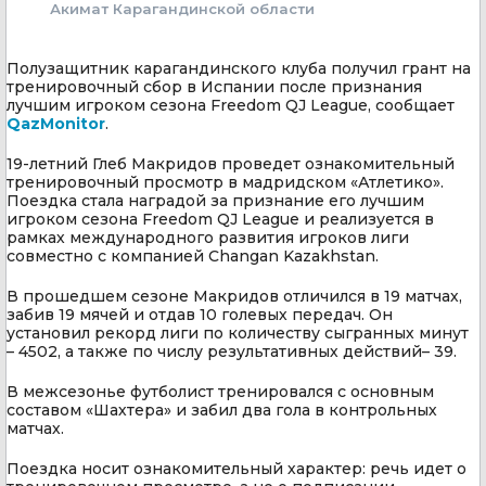
Акимат Карагандинской области
Полузащитник карагандинского клуба получил грант на
тренировочный сбор в Испании после признания
лучшим игроком сезона Freedom QJ League, сообщает
QazMonitor
.
19-летний Глеб Макридов проведет ознакомительный
тренировочный просмотр в мадридском «Атлетико».
Поездка стала наградой за признание его лучшим
игроком сезона Freedom QJ League и реализуется в
рамках международного развития игроков лиги
совместно с компанией Changan Kazakhstan.
В прошедшем сезоне Макридов отличился в 19 матчах,
забив 19 мячей и отдав 10 голевых передач. Он
установил рекорд лиги по количеству сыгранных минут
– 4502, а также по числу результативных действий– 39.
В межсезонье футболист тренировался с основным
составом «Шахтера» и забил два гола в контрольных
матчах.
Поездка носит ознакомительный характер: речь идет о