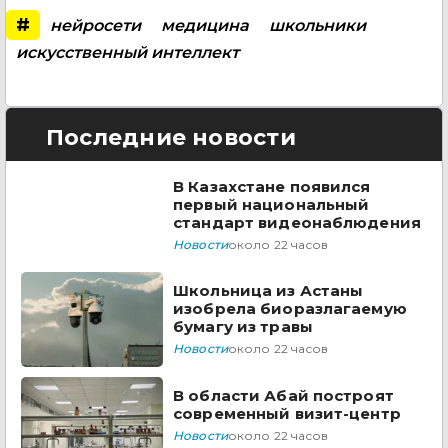
#
нейросети
медицина
школьники
искусственный интеллект
Последние новости
В Казахстане появился
первый национальный
стандарт видеонаблюдения
Новости
около 22 часов
Школьница из Астаны
изобрела биоразлагаемую
бумагу из травы
Новости
около 22 часов
В области Абай построят
современный визит-центр
Новости
около 22 часов