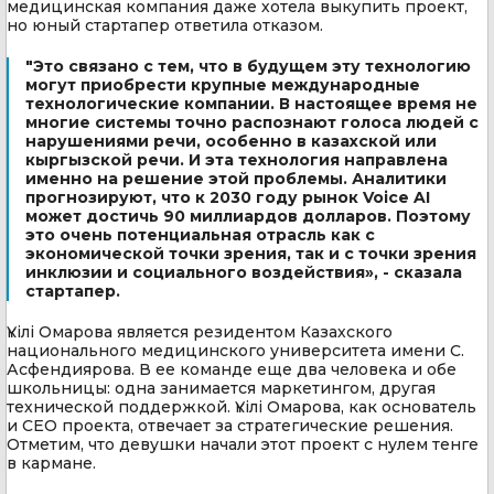
медицинская компания даже хотела выкупить проект,
но юный стартапер ответила отказом.
"Это связано с тем, что в будущем эту технологию
могут приобрести крупные международные
технологические компании. В настоящее время не
многие системы точно распознают голоса людей с
нарушениями речи, особенно в казахской или
кыргызской речи. И эта технология направлена
именно на решение этой проблемы. Аналитики
прогнозируют, что к 2030 году рынок Voice AI
может достичь 90 миллиардов долларов. Поэтому
это очень потенциальная отрасль как с
экономической точки зрения, так и с точки зрения
инклюзии и социального воздействия», - сказала
стартапер.
Үкілі Омарова является резидентом Казахского
национального медицинского университета имени С.
Асфендиярова. В ее команде еще два человека и обе
школьницы: одна занимается маркетингом, другая
технической поддержкой. Үкілі Омарова, как основатель
и CEO проекта, отвечает за стратегические решения.
Отметим, что девушки начали этот проект с нулем тенге
в кармане.