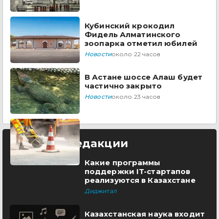
Кубинский крокодил
Фидель Алматинского
зоопарка отметил юбилей
Новости
около 22 часов
В Астане шоссе Алаш будет
частично закрыто
Новости
около 23 часов
Выбор редакции
Какие программы
поддержки IT-стартапов
реализуются в Казахстане
Диджитал
Казахстанская наука входит