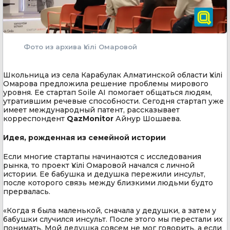
Фото из архива Үкілі Омаровой
Школьница из села Карабулак Алматинской области Үкілі
Омарова предложила решение проблемы мирового
уровня. Ее стартап Soile AI помогает общаться людям,
утратившим речевые способности. Сегодня стартап уже
имеет международный патент, рассказывает
корреспондент
QazMonitor
Айнур Шошаева.
Идея, рожденная из семейной истории
Если многие стартапы начинаются с исследования
рынка, то проект Үкілі Омаровой начался с личной
истории. Ее бабушка и дедушка пережили инсульт,
после которого связь между близкими людьми будто
прервалась.
«Когда я была маленькой, сначала у дедушки, а затем у
бабушки случился инсульт. После этого мы перестали их
понимать. Мой дедушка совсем не мог говорить, а если