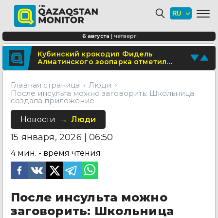
Школьница из Астаны изобрела
биоразлагаемую бумагу из травы
В области Абай построят
6 августа
|
четверг
современный визит-центр
Поделитесь новостью
Кубинский крокодил Фидель
Алматинского зоопарка отметил
Отправьте свои новости и события
юбилей
Главная страница
Люди
После инсульта можно заговорить: Школьница
создала приложение
Новости
Люди
15 января, 2026 | 06:50
4
мин. - время чтения
После инсульта можно
заговорить: Школьница