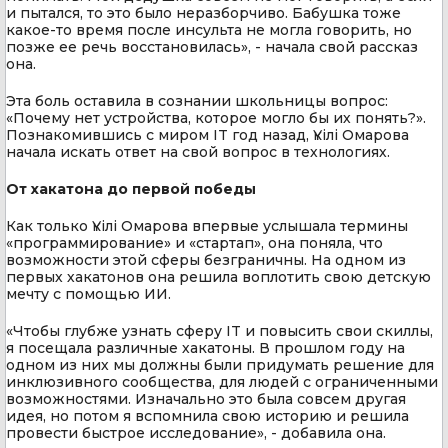
и пытался, то это было неразборчиво. Бабушка тоже
какое-то время после инсульта не могла говорить, но
позже ее речь восстановилась», - начала свой рассказ
она.
Эта боль оставила в сознании школьницы вопрос:
«Почему нет устройства, которое могло бы их понять?».
Познакомившись с миром IT год назад, Үкілі Омарова
начала искать ответ на свой вопрос в технологиях.
От хакатона до первой победы
Как только Үкілі Омарова впервые услышала термины
«программирование» и «стартап», она поняла, что
возможности этой сферы безграничны. На одном из
первых хакатонов она решила воплотить свою детскую
мечту с помощью ИИ.
«Чтобы глубже узнать сферу IT и повысить свои скиллы,
я посещала различные хакатоны. В прошлом году на
одном из них мы должны были придумать решение для
инклюзивного сообщества, для людей с ограниченными
возможностями. Изначально это была совсем другая
идея, но потом я вспомнила свою историю и решила
провести быстрое исследование», - добавила она.