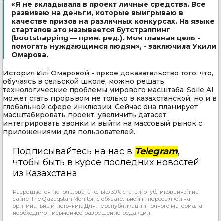
«Я не вкладывала в проект личные средства. Все
развиваю на деньги, которые выигрываю в
качестве призов на различных конкурсах. На языке
стартапов это называется бутстрэппинг
(bootstrapping — прим. ред.). Моя главная цель -
помогать нуждающимся людям», - заключила Укили
Омарова.
История Үкілі Омаровой - яркое доказательство того, что,
обучаясь в сельской школе, можно решать
технологические проблемы мирового масштаба. Soile AI
может стать прорывом не только в казахстанской, но и в
глобальной сфере инклюзии. Сейчас она планирует
масштабировать проект: увеличить датасет,
интегрировать звонки и выйти на массовый рынок с
приложениями для пользователей.
Подписывайтесь на нас в
Telegram
,
чтобы быть в курсе последних новостей
из Казахстана
Разрешается использовать только 30% статьи, опубликованной на
сайте The Qazaqstan Monitor, с обязательной гиперссылкой на
оригинальный источник. Для перепубликации полного материала
необходимо письменное разрешение редакции.