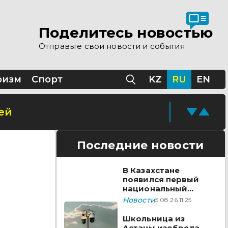
Поделитесь новостью
Отправьте свои новости и события
ризм
Спорт
KZ
RU
EN
ей
Последние новости
В Казахстане
появился первый
национальный
стандарт
Новости
5.08.26 11:25
видеонаблюдения
Школьница из
Астаны изобрела