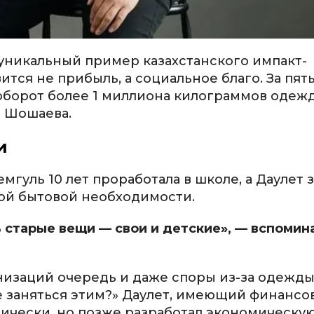
уникальный пример казахстанского импакт-
ится не прибыль, а социальное благо. За пять
оборот более 1 миллиона килограммов одеж
 Шошаева.
и
мгуль 10 лет проработала в школе, а Даулет 
той бытовой необходимости.
ь старые вещи — свои и детские», — вспомин
низаций очередь и даже споры из-за одежды
е заняться этим?» Даулет, имеющий финансо
тически, но позже разработал экономическу