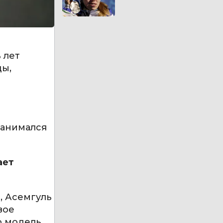
 лет
ды,
занимался
ает
, Асемгуль
вое
ю модель.