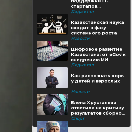
поддержки IT-
стартапов
реализуются в
Диджитал
Казахстане
Казахстанская наука
входит в фазу
системного роста
Новости
Цифровое развитие
Казахстана: от eGov к
внедрению ИИ
Диджитал
Как распознать корь
у детей и взрослых
Новости
Елена Хрусталева
ответила на критику
результатов сборной
Казахстана
Спорт