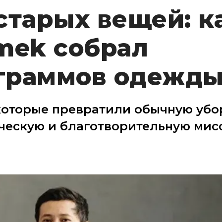
старых вещей: к
mek собрал
граммов одежд
 которые превратили обычную убо
ческую и благотворительную мис