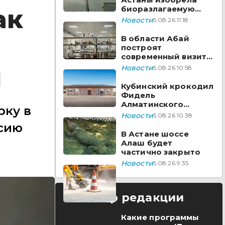
биоразлагаемую
ак
бумагу из травы
Новости
5.08.26 11:18
В области Абай
построят
современный визит-
центр
ы
Новости
5.08.26 10:58
Кубинский крокодил
Фидель
Алматинского
рку в
зоопарка отметил
Новости
5.08.26 10:38
юбилей
сию
В Астане шоссе
Алаш будет
частично закрыто
Новости
5.08.26 9:35
Выбор редакции
Какие программы