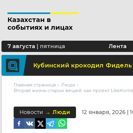
В Астане шоссе Алаш будет 
Казахстан в
Школьница из Астаны изобре
событиях и лицах
В области Абай построят со
7 августа
|
пятница
Лента
Кубинский крокодил Фидель
Главная страница
Люди
Вторая жизнь старых вещей: как проект LikeKo
Новости
Люди
12 января, 2026 | 1