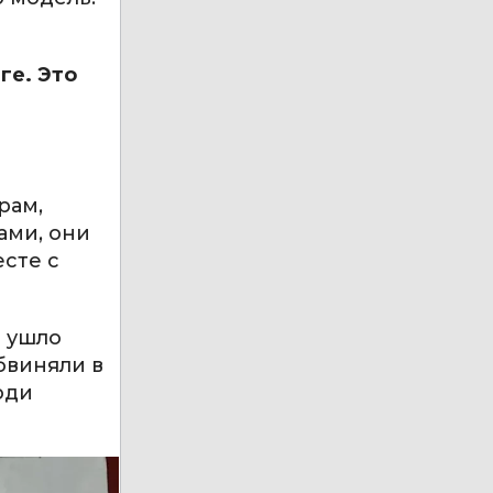
ге. Это
рам,
ами, они
есте с
о ушло
бвиняли в
юди