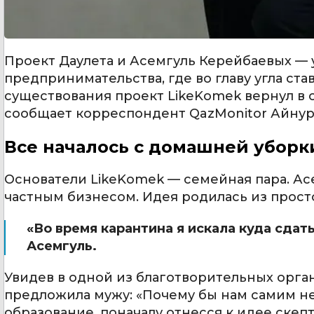
Проект Даулета и Асемгуль Керейбаевых — 
предпринимательства, где во главу угла став
существования проект LikeKomek вернул в 
сообщает корреспондент QazMonitor Айнур
Все началось с домашней уборк
Основатели LikeKomek — семейная пара. Асе
частным бизнесом. Идея родилась из прос
«Во время карантина я искала куда сдат
Асемгуль.
Увидев в одной из благотворительных орга
предложила мужу: «Почему бы нам самим н
образование, поначалу отнесся к идее скеп