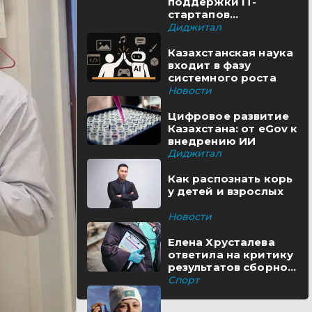
поддержки IT-
стартапов
реализуются в
Диджитал
Казахстане
Казахстанская наука
входит в фазу
системного роста
Новости
Цифровое развитие
Казахстана: от eGov к
внедрению ИИ
Диджитал
Как распознать корь
у детей и взрослых
Новости
Елена Хрусталева
ответила на критику
результатов сборной
Казахстана
Спорт