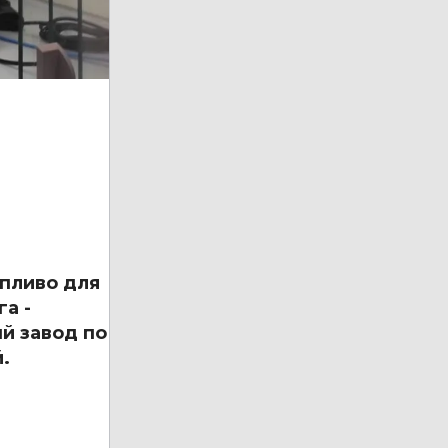
пливо для
а -
й завод по
.