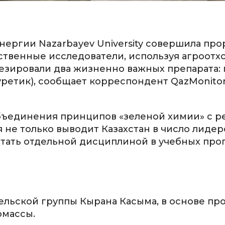
ергии Nazarbayev University совершила про
ственные исследователи, используя агроотхо
тезировали два жизненно важных препарата:
уретик), сообщает корреспондент QazMonito
бъединения принципов «зеленой химии» с 
не только выводит Казахстан в число лидер
стать отдельной дисциплиной в учебных про
ельской группы Кырана Касыма, в основе пр
омассы.