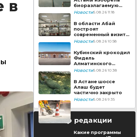
 в
биоразлагаемую
бумагу из травы
Новости
5.08.26 11:18
В области Абай
построят
современный визит-
центр
Новости
5.08.26 10:58
Кубинский крокодил
Фидель
зы
Алматинского
зоопарка отметил
Новости
5.08.26 10:38
юбилей
В Астане шоссе
Алаш будет
частично закрыто
Новости
5.08.26 9:35
Выбор редакции
Какие программы