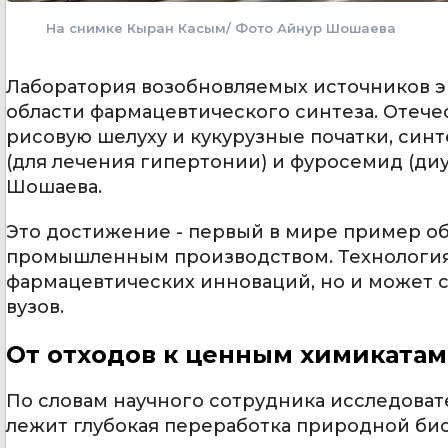
На снимке Кыран Касым/ Фото Айнур Шошаева
Лаборатория возобновляемых источников эн
области фармацевтического синтеза. Отече
рисовую шелуху и кукурузные початки, син
(для лечения гипертонии) и фуросемид (ди
Шошаева.
Это достижение - первый в мире пример о
промышленным производством. Технология 
фармацевтических инноваций, но и может 
вузов.
От отходов к ценным химикатам
По словам научного сотрудника исследоват
лежит глубокая переработка природной би