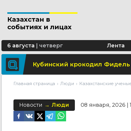
В Астане шоссе Алаш будет 
Казахстан в
Школьница из Астаны изобре
событиях и лицах
В области Абай построят со
6 августа
|
четверг
Лента
Кубинский крокодил Фидель
Главная страница
Люди
Казахстанские учены
Новости
Люди
08 января, 2026 | 1