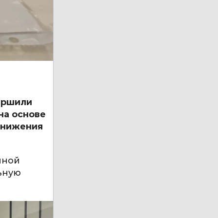
вершили
на основе
снижения
нной
ьную