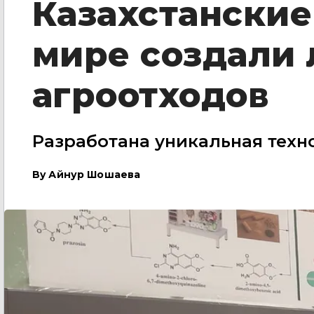
Казахстанские
мире создали 
агроотходов
Разработана уникальная техно
By
Айнур Шошаева