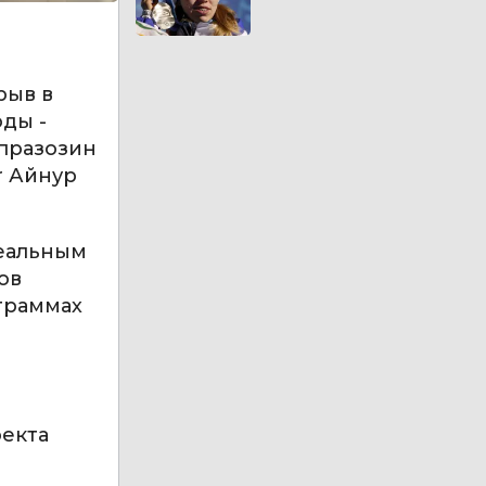
рыв в
ды -
 празозин
r Айнур
реальным
ов
граммах
оекта