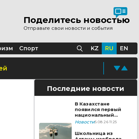
Поделитесь новостью
Отправьте свои новости и события
ризм
Спорт
KZ
RU
EN
ей
Последние новости
В Казахстане
появился первый
национальный
стандарт
Новости
5.08.26 11:25
видеонаблюдения
Школьница из
Астаны изобрела