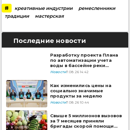
#
креативные индустрии
ремесленники
традиции
мастерская
Последние новости
Разработку проекта Плана
по автоматизации учета
воды в бассейне реки
Сырдарья одобрили
Новости
7.08.26 14:42
государства ЦА
Как изменились цены на
социально значимые
продукты за неделю
Новости
7.08.26 10:44
Свыше 5 миллионов вызовов
за 7 месяцев приняли
бригады скорой помощи