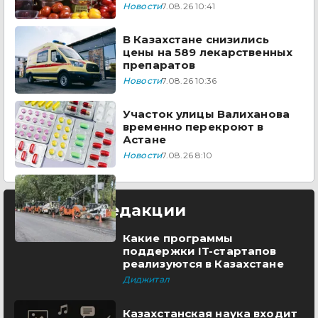
Казахстана
Новости
7.08.26 10:41
В Казахстане снизились
цены на 589 лекарственных
препаратов
Новости
7.08.26 10:36
Участок улицы Валиханова
временно перекроют в
Астане
Новости
7.08.26 8:10
Выбор редакции
Какие программы
поддержки IT-стартапов
реализуются в Казахстане
Диджитал
Казахстанская наука входит