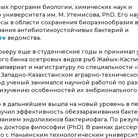
ных программ биологии, химических наук и
университета им. М. Утемисова, PhD. Его н
осы в области сохранения биоразнообразия 
ования антибиотикоустойчивых бактерий и
те
ведомства.
рьеру еще в студенческие годы и принимал 
го банка осетровых видов рыб Жайык-Касп
акалавриат и магистратуру по специальности 
 Западно-Казахстанском аграрно-техническ
иод ученый занимался научной работой по р
 изучению особенностей их эмбрионального 
о в дальнейшем вышла на новый уровень в п
изучил эффективность обеззараживания бакт
ванием эндолизинов бактериофага. По резул
ь доктора философии (PhD). В рамках диссе
во с Наньянским технологическим универси