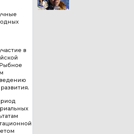
аучные
водных
участие в
ийской
«Рыбное
ом
азведению
развития.
ериод
ериальных
ьтатам
ртационной
тетом