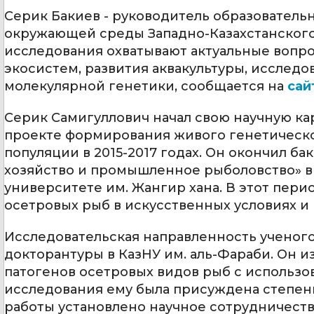
Серик Бакиев - руководитель образователь
окружающей среды Западно-Казахстанского 
исследования охватывают актуальные вопр
экосистем, развития аквакультуры, исслед
молекулярной генетики, сообщается на
сай
Серик Самигуллович начал свою научную ка
проекте формирования живого генетическо
популяции в 2015-2017 годах. Он окончил б
хозяйство и промышленное рыболовство» в
университете им. Жангир хана. В этот пер
осетровых рыб в искусственных условиях и
Исследовательская направленность ученог
докторантуры в КазНУ им. аль-Фараби. Он 
патогенов осетровых видов рыб с использо
исследования ему была присуждена степен
работы установлено научное сотрудничест