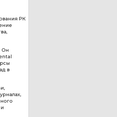
ования РК
рение
ва,
. Он
ental
урсы
ад в
и,
урналах,
еного
 и