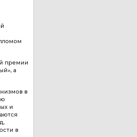
и
ой
ипломом
ой премии
й», а
низмов в
ую
ых и
шаются
д,
ости в