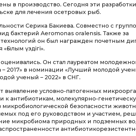
ены в производство. Сегодня эти разработк
льске для лечения осетровых рыб.
ельности Серика Бакиева. Совместно с групп
ид бактерий Aeromonas oralensis. Также за
 технологий он был награжден почетным д
Ғылым үздігі».
 оценивались. Он стал лауреатом молодежн
 – 2017» в номинации «Лучший молодой учены
дой ученый – 2022» в СНГ.
т выявление условно-патогенных микроорга
ти к антибиотикам, молекулярно-генетическ
в микробиологической безопасности животн
емых под его руководством и участием, ре
чение микробиома природных и подземных во
аспространенности антибиотикорезистентн