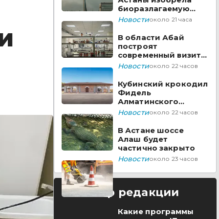
биоразлагаемую
бумагу из травы
Новости
около 21 часа
и
В области Абай
построят
современный визит-
центр
Новости
около 22 часов
Кубинский крокодил
Фидель
Алматинского
зоопарка отметил
Новости
около 22 часов
юбилей
В Астане шоссе
Алаш будет
частично закрыто
Новости
около 23 часов
Выбор редакции
Какие программы