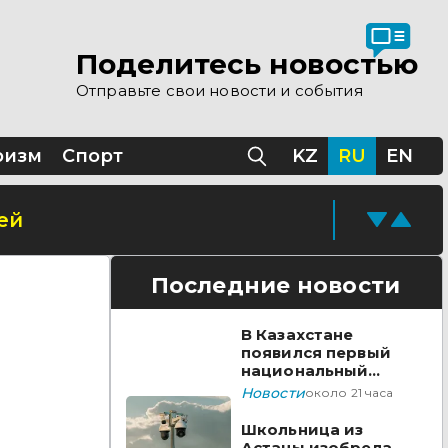
Поделитесь новостью
Отправьте свои новости и события
ризм
Спорт
KZ
RU
EN
ей
Последние новости
В Казахстане
появился первый
национальный
стандарт
Новости
около 21 часа
видеонаблюдения
Школьница из
Астаны изобрела