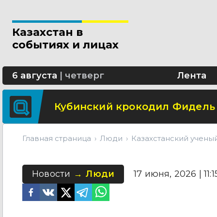
В Астане шоссе Алаш будет 
Казахстан в
Школьница из Астаны изобре
событиях и лицах
В области Абай построят со
6 августа
|
четверг
Лента
Кубинский крокодил Фидель
Главная страница
Люди
Казахстанский учены
Новости
Люди
17 июня, 2026 | 11:1