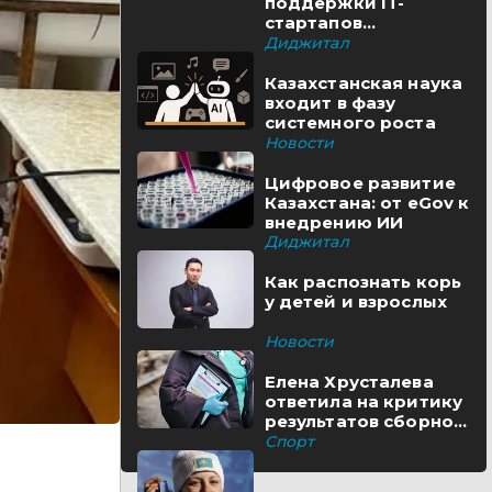
поддержки IT-
стартапов
реализуются в
Диджитал
Казахстане
Казахстанская наука
входит в фазу
системного роста
Новости
Цифровое развитие
Казахстана: от eGov к
внедрению ИИ
Диджитал
Как распознать корь
у детей и взрослых
Новости
Елена Хрусталева
ответила на критику
результатов сборной
Казахстана
Спорт