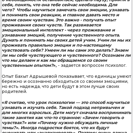
себя, понять, что она тебе сейчас необходима. Для
чего? Чтобы научиться замечать свои эмоции, узнавать
и понимать свои реакции, и главное давать место и
время своим чувствам. Это важно - получать опыт
проживания своих чувств. Так развивается
эмоциональный интеллект - через проживание и
узнавание эмоций, получение чувственного опыта.
Думать и понимать мы своих детей учим. Учим ли мы их
проживать правильно эмоции и по-настоящему
чувствовать себя? Умеем ли мы сами это делать? Знаем
ли мы себя чувствующего и чувственного? Осознаем ли
что мы делаем и как мы обращаемся со своим
чувственным опытом?
»,
- задается вопросом психолог.
Опыт Бахыт Адрышевой показывает, что единицы умеют
бережно и осознанно обходиться со своими эмоциями,
но есть надежда, что дети будут в этом лучше своих
родителей.
«
Я считаю, что урок психологии — это способ научиться
узнавать и изучать себя. Такой подход непривычен и
для многих взрослых. Дети могут сначала воспринимать
такие занятия как что-то странное: «Зачем говорить о
чувствах?» или «Почему нужно обсуждать личные
темы?». Иногда подростки боятся, что их будут
оценивать или «анализировать». Поэтому очень важна