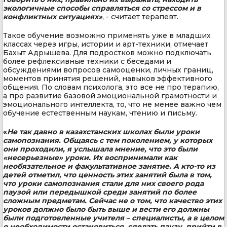
экологичные способы справляться со стрессом и в
конфликтных ситуациях»
, - считает терапевт.
Такое обучение возможно применять уже в младших
классах через игры, истории и арт-техники, отмечает
Бахыт Адрышева. Для подростков можно подключать
более рефлексивные техники с беседами и
обсуждениями вопросов самооценки, личных границ,
моментов принятия решений, навыков эффективного
общения. По словам психолога, это все не про терапию,
а про развитие базовой эмоциональной грамотности и
эмоционального интеллекта, то, что не менее важно чем
обучение естественным наукам, чтению и письму.
«
Не так давно в казахстанских школах были уроки
самопознания. Общаясь с тем поколением, у которых
они проходили, я услышала мнение, что это были
«несерьезные» уроки. Их воспринимали как
необязательное и факультативное занятие. А кто-то из
детей отметил, что ценность этих занятий была в том,
что уроки самопознания стали для них своего рода
паузой или передышкой среди занятий по более
сложным предметам. Сейчас не о том, что качество этих
уроков должно было быть выше и вести его должны
были подготовленные учителя – специалисты, а в целом
о необходимости остановиться, сделать паузу, прийти в