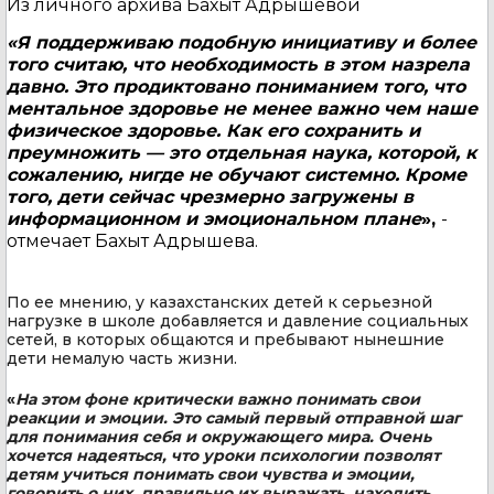
Из личного архива Бахыт Адрышевой
«Я поддерживаю подобную инициативу и более
того считаю, что необходимость в этом назрела
давно. Это продиктовано пониманием того, что
ментальное здоровье не менее важно чем наше
физическое здоровье. Как его сохранить и
преумножить — это отдельная наука, которой, к
сожалению, нигде не обучают системно. Кроме
того, дети сейчас чрезмерно загружены в
информационном и эмоциональном плане
»,
-
отмечает Бахыт Адрышева.
По ее мнению, у казахстанских детей к серьезной
нагрузке в школе добавляется и давление социальных
сетей, в которых общаются и пребывают нынешние
дети немалую часть жизни.
«
На этом фоне критически важно понимать свои
реакции и эмоции. Это самый первый отправной шаг
для понимания себя и окружающего мира. Очень
хочется надеяться, что уроки психологии позволят
детям учиться понимать свои чувства и эмоции,
говорить о них, правильно их выражать, находить