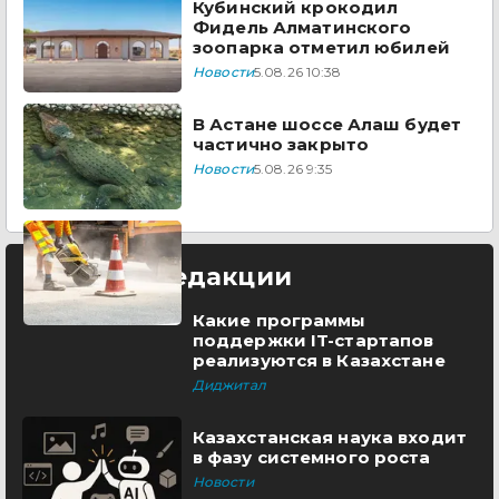
Кубинский крокодил
Фидель Алматинского
зоопарка отметил юбилей
Новости
5.08.26 10:38
В Астане шоссе Алаш будет
частично закрыто
Новости
5.08.26 9:35
Выбор редакции
Какие программы
поддержки IT-стартапов
реализуются в Казахстане
Диджитал
Казахстанская наука входит
в фазу системного роста
Новости