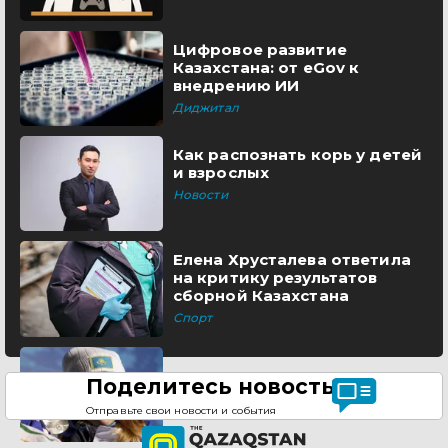
Цифровое развитие
Казахстана: от eGov к
внедрению ИИ
Диджитал
Как распознать корь у детей
и взрослых
Новости
Елена Хрусталева ответила
на критику результатов
сборной Казахстана
Спорт
Поделитесь новостью
Отправьте свои новости и события