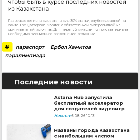
чтобы быть в курсе последних новостей
из Казахстана
Разрешается использовать только 30% статьи, опубликованной на
сайте The Qazaqstan Monitor, с обязательной гиперссылкой на
оригинальный источник. Для перепубликации полного материала
необходимо письменное разрешение редакции.
#
параспорт
Ербол Хамитов
паралимпиада
Последние новости
Astana Hub запустила
бесплатный акселератор
для создателей видеоигр
Новости
6.08.26 10:13
Названы города Казахстана
с наибольшим числом