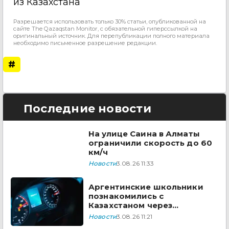
из Казахстана
Разрешается использовать только 30% статьи, опубликованной на
сайте The Qazaqstan Monitor, с обязательной гиперссылкой на
оригинальный источник. Для перепубликации полного материала
необходимо письменное разрешение редакции.
#
Последние новости
На улице Саина в Алматы
ограничили скорость до 60
км/ч
Новости
3.08.26 11:33
Аргентинские школьники
познакомились с
Казахстаном через
творчество Димаша
Новости
3.08.26 11:21
Кудайбергена