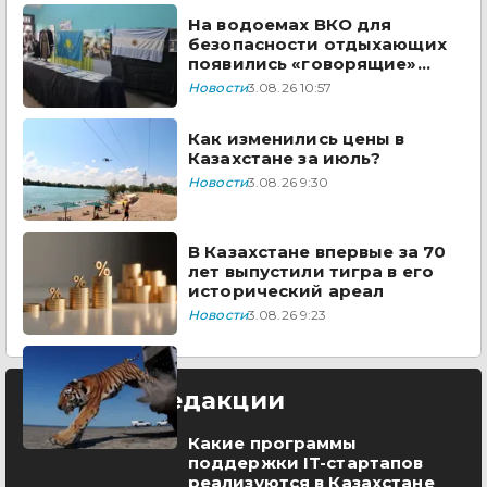
На водоемах ВКО для
безопасности отдыхающих
появились «говорящие»
дроны
Новости
3.08.26 10:57
Как изменились цены в
Казахстане за июль?
Новости
3.08.26 9:30
В Казахстане впервые за 70
лет выпустили тигра в его
исторический ареал
Новости
3.08.26 9:23
Выбор редакции
Какие программы
поддержки IT-стартапов
реализуются в Казахстане