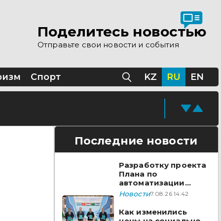
 помощи Казахстана
Поделитесь новостью
Отправьте свои новости и события
Казахстане
ризм
Спорт
KZ
RU
EN
Последние новости
Разработку проекта
Плана по
автоматизации
учета воды в
Новости
7.08.26 14:42
бассейне реки
Сырдарья одобрили
Как изменились
государства ЦА
цены на социально