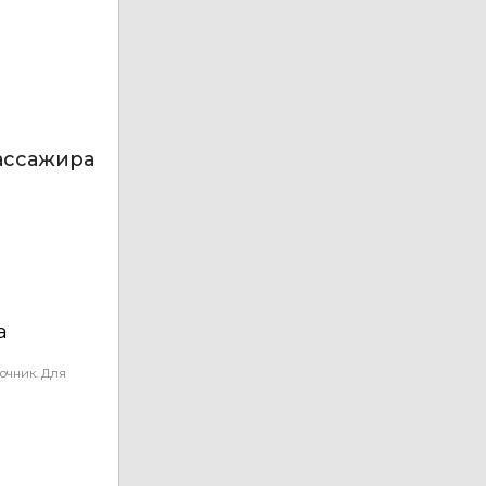
пассажира
а
очник. Для