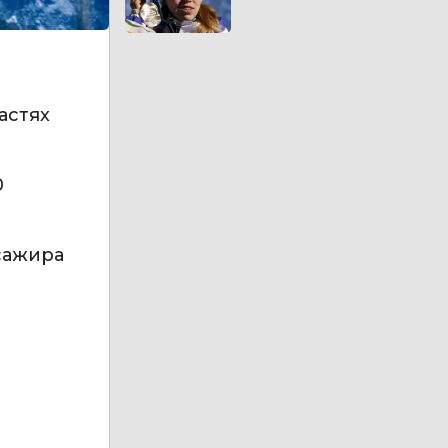
астях
0
ссажира