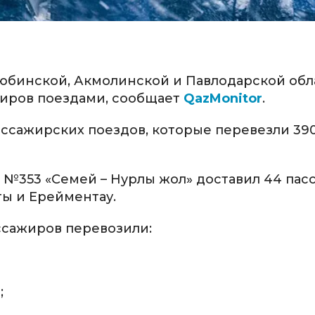
тюбинской, Акмолинской и Павлодарской обл
жиров поездами, сообщает
QazMonitor
.
пассажирских поездов, которые перевезли 39
зд №353 «Семей – Нурлы жол» доставил 44 па
ты и Ерейментау.
ассажиров перевозили:
;