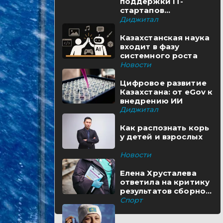
поддержки IT-
стартапов
реализуются в
Диджитал
Казахстане
Казахстанская наука
входит в фазу
системного роста
Новости
Цифровое развитие
Казахстана: от eGov к
внедрению ИИ
Диджитал
Как распознать корь
у детей и взрослых
Новости
Елена Хрусталева
ответила на критику
результатов сборной
Казахстана
Спорт