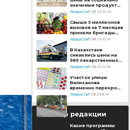
значимые продукты
за неделю
Новости
7.08.26 10:44
Свыше 5 миллионов
вызовов за 7 месяцев
приняли бригады
скорой помощи
Новости
7.08.26 10:41
Казахстана
В Казахстане
снизились цены на
589 лекарственных
препаратов
Новости
7.08.26 10:36
Участок улицы
Валиханова
временно перекроют
в Астане
Новости
7.08.26 8:10
Выбор редакции
Какие программы