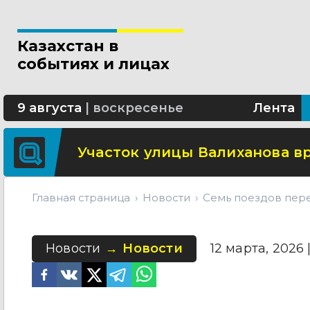
Свыше 5 миллионов вызовов 
Казахстан в
Минтранспорта утвердило н
событиях и лицах
СОР и СОЧ планируют отмени
9 августа
|
воскресенье
Лента
Участок улицы Валиханова в
Главная страница
Новости
Семь поездов пере
Новости
Новости
12 марта, 2026 |