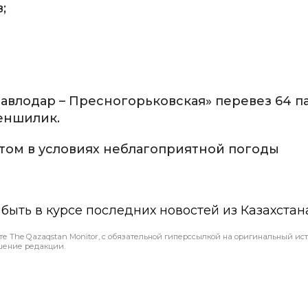
;
Павлодар – Пресногорьковская» перевез 64 
еншилик.
ом в условиях неблагоприятной погоды
ы быть в курсе последних новостей из Казахстан
те The Qazaqstan Monitor, с обязательной гиперссылкой на оригинальный ист
шение редакции.