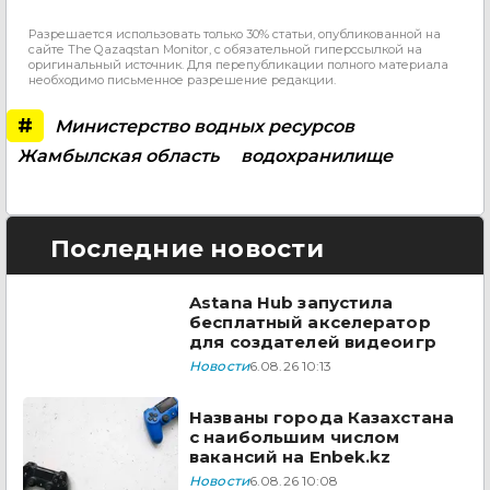
Разрешается использовать только 30% статьи, опубликованной на
сайте The Qazaqstan Monitor, с обязательной гиперссылкой на
оригинальный источник. Для перепубликации полного материала
необходимо письменное разрешение редакции.
#
Министерство водных ресурсов
Жамбылская область
водохранилище
Последние новости
Astana Hub запустила
бесплатный акселератор
для создателей видеоигр
Новости
6.08.26 10:13
Названы города Казахстана
с наибольшим числом
вакансий на Enbek.kz
Новости
6.08.26 10:08