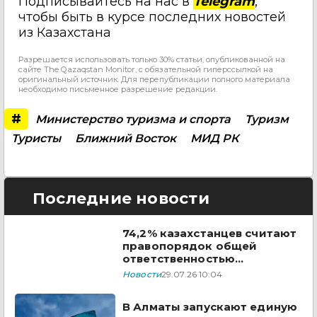
Подписывайтесь на нас в
Telegram
,
чтобы быть в курсе последних новостей
из Казахстана
Разрешается использовать только 30% статьи, опубликованной на
сайте The Qazaqstan Monitor, с обязательной гиперссылкой на
оригинальный источник. Для перепубликации полного материала
необходимо письменное разрешение редакции.
#
Министерство туризма и спорта
Туризм
Туристы
Ближний Восток
МИД РК
Последние новости
74,2% казахстанцев считают
правопорядок общей
ответственностью
государства и граждан
Новости
29.07.26 10:04
В Алматы запускают единую