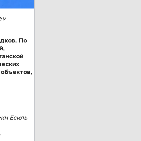
ием
дков. По
й,
танской
ческих
 объектов,
еки Есиль
.