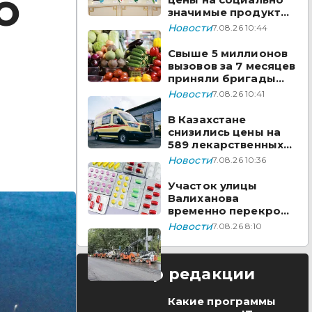
О
значимые продукты
за неделю
Новости
7.08.26 10:44
Свыше 5 миллионов
вызовов за 7 месяцев
приняли бригады
скорой помощи
Новости
7.08.26 10:41
Казахстана
В Казахстане
снизились цены на
589 лекарственных
препаратов
Новости
7.08.26 10:36
Участок улицы
Валиханова
временно перекроют
в Астане
Новости
7.08.26 8:10
Выбор редакции
Какие программы