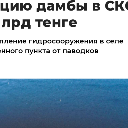
кцию дамбы в СК
млрд тенге
епление гидросооружения в селе
нного пункта от паводков