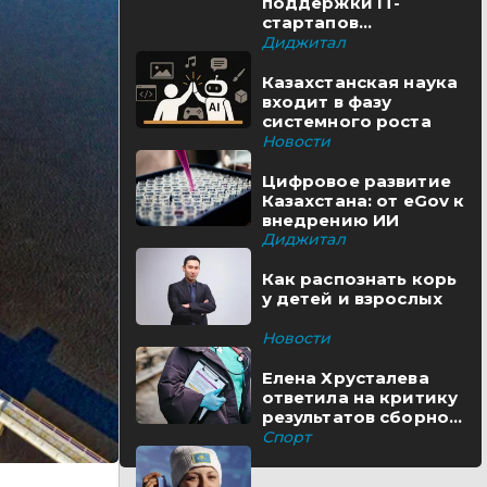
поддержки IT-
стартапов
реализуются в
Диджитал
Казахстане
Казахстанская наука
входит в фазу
системного роста
Новости
Цифровое развитие
Казахстана: от eGov к
внедрению ИИ
Диджитал
Как распознать корь
у детей и взрослых
Новости
Елена Хрусталева
ответила на критику
результатов сборной
Казахстана
Спорт