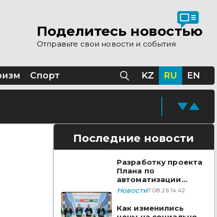
 помощи Казахстана
Поделитесь новостью
Отправьте свои новости и события
Казахстане
ризм
Спорт
KZ
RU
EN
Последние новости
Разработку проекта
Плана по
автоматизации
учета воды в
Новости
7.08.26 14:42
бассейне реки
Сырдарья одобрили
Как изменились
государства ЦА
цены на социально