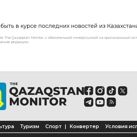
ы быть в курсе последних новостей из Казахстан
те The Qazaqstan Monitor, с обязательной гиперссылкой на оригинальный ист
шение редакции.
ьтура
Туризм
Спорт
|
Конвертер
Условия ис