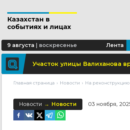
Свыше 5 миллионов вызовов 
Казахстан в
Минтранспорта утвердило н
событиях и лицах
СОР и СОЧ планируют отмени
9 августа
|
воскресенье
Лента
Участок улицы Валиханова в
Главная страница
Новости
На реконструкцию 
Новости
Новости
03 ноября, 2025