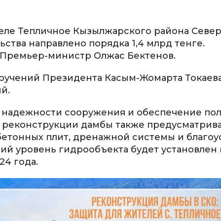
еле Тепличное Кызылжарского района Север
ьства направлено порядка 1,4 млрд тенге.
 Премьер-министр Олжас Бектенов.
оручений Президента Касым-Жомарта Токаева
й.
 надежности сооружения и обеспечение по
й реконструкции дамбы также предусматрив
бетонных плит, дренажной системы и благоу
й уровень гидрообъекта будет установлен 
4 года.