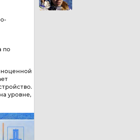
о-
 по
лноценной
ает
стройство.
на уровне,