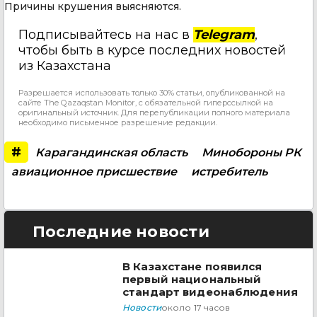
Причины крушения выясняются.
Подписывайтесь на нас в
Telegram
,
чтобы быть в курсе последних новостей
из Казахстана
Разрешается использовать только 30% статьи, опубликованной на
сайте The Qazaqstan Monitor, с обязательной гиперссылкой на
оригинальный источник. Для перепубликации полного материала
необходимо письменное разрешение редакции.
#
Карагандинская область
Минобороны РК
авиационное присшествие
истребитель
Последние новости
В Казахстане появился
первый национальный
стандарт видеонаблюдения
Новости
около 17 часов