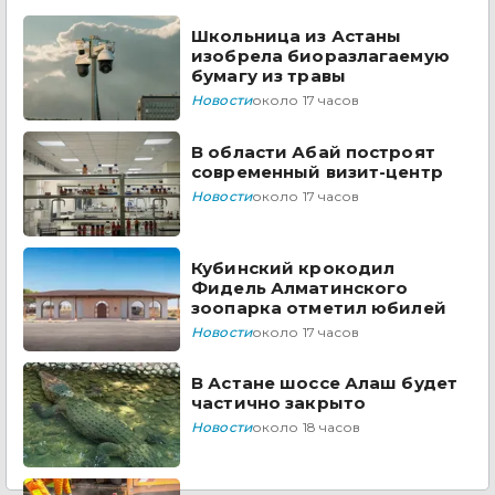
Школьница из Астаны
изобрела биоразлагаемую
бумагу из травы
Новости
около 17 часов
В области Абай построят
современный визит-центр
Новости
около 17 часов
Кубинский крокодил
Фидель Алматинского
зоопарка отметил юбилей
Новости
около 17 часов
В Астане шоссе Алаш будет
частично закрыто
Новости
около 18 часов