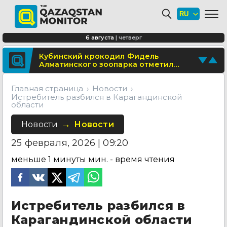
Школьница из Астаны изобрела
биоразлагаемую бумагу из травы
В области Абай построят
6 августа
|
четверг
современный визит-центр
Поделитесь новостью
Кубинский крокодил Фидель
Алматинского зоопарка отметил
Отправьте свои новости и события
юбилей
Главная страница
Новости
Истребитель разбился в Карагандинской
области
Новости
Новости
25 февраля, 2026 | 09:20
меньше 1 минуты
мин. - время чтения
Истребитель разбился в
Карагандинской области