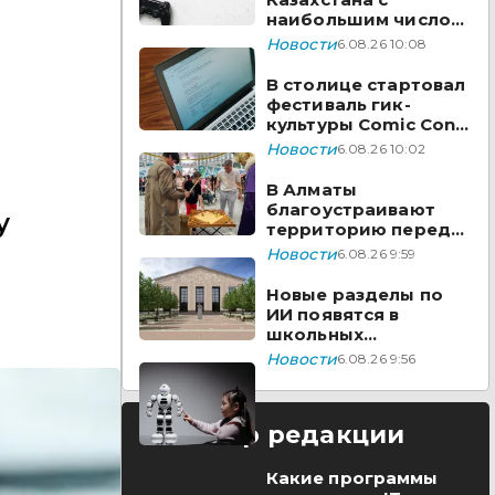
наибольшим числом
вакансий на Enbek.kz
Новости
6.08.26 10:08
В столице стартовал
фестиваль гик-
культуры Comic Con
Astana 2026
Новости
6.08.26 10:02
В Алматы
благоустраивают
у
территорию перед
ТЮЗом
Новости
6.08.26 9:59
Новые разделы по
ИИ появятся в
школьных
предметах
Новости
6.08.26 9:56
Казахстана
Выбор редакции
Какие программы