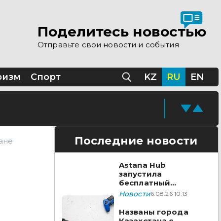
Поделитесь новостью
Отправьте свои новости и события
ризм
Спорт
KZ
RU
EN
Последние новости
ане
Astana Hub
запустила
бесплатный
акселератор для
Новости
6.08.26 10:13
создателей
видеоигр
Названы города
Казахстана с