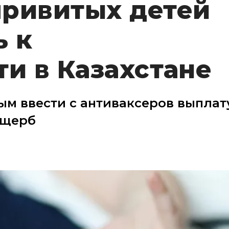
привитых детей
ь к
ти в Казахстане
м ввести с антиваксеров выплат
ущерб