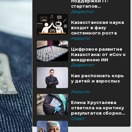
поддержки IT-
стартапов
реализуются в
Диджитал
Казахстане
Казахстанская наука
входит в фазу
системного роста
Новости
Цифровое развитие
Казахстана: от eGov к
внедрению ИИ
Диджитал
Как распознать корь
у детей и взрослых
Новости
Елена Хрусталева
ответила на критику
результатов сборной
Казахстана
Спорт