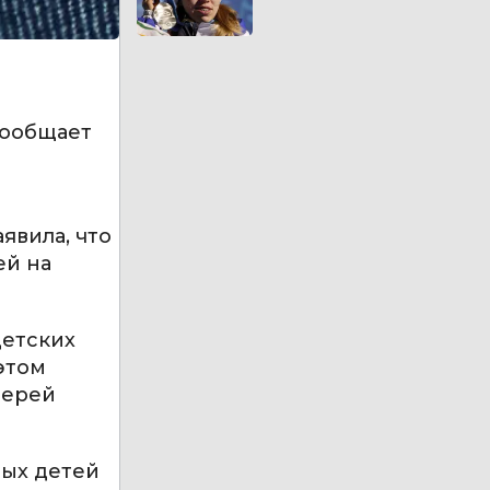
сообщает
явила, что
ей на
детских
этом
терей
тых детей