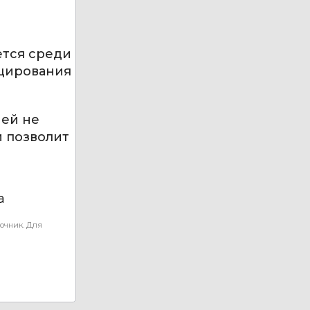
ется среди
ицирования
ией не
и позволит
а
очник. Для