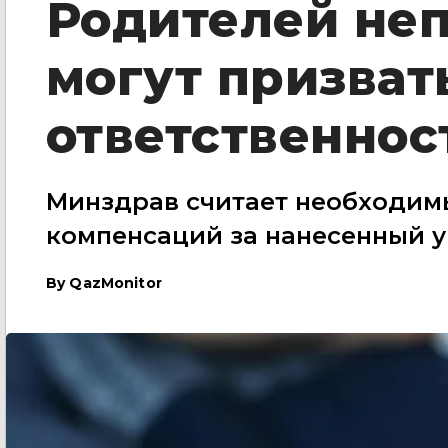
Родителей не
могут призват
ответственнос
Минздрав считает необходимы
компенсаций за нанесенный 
By
QazMonitor