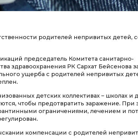
тственности родителей непривитых детей, 
икаций председатель Комитета санитарно-
а здравоохранения РК Сархат Бейсенова за
льного ущерба с родителей непривитых дет
еплен.
низованных детских коллективах – школах и 
ются, чтобы предотвратить заражение. При 
карантинными ограничениями, лечением и по
регулирован.
ыскании компенсации с родителей неприви