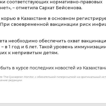
тки соответствующих нормативно-правовых
ет», – отметила Сархат Бейсенова.
ь корью в Казахстане в основном регистриру
%. При своевременной вакцинации риск инф
та необходимо обеспечить охват вакцинац
– в 1 год и 6 лет. Такой уровень иммунизаци
ших к непривитым детям.
ы быть в курсе последних новостей из Казахстан
те The Qazaqstan Monitor, с обязательной гиперссылкой на оригинальный ист
шение редакции.