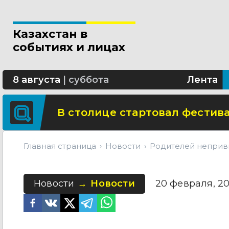
Новые разделы по ИИ появят
Казахстан в
В Алматы благоустраивают 
событиях и лицах
Сколько стоит собрать ребенк
8 августа
|
суббота
Лента
В столице стартовал фестива
Главная страница
Новости
Родителей неприви
Новости
Новости
20 февраля, 202