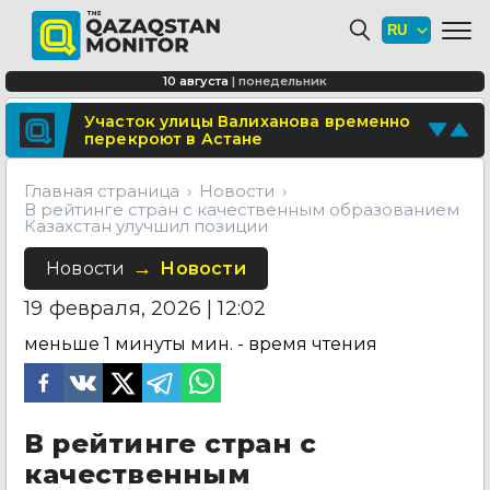
Минтранспорта утвердило новые
расценки для проезда по БАКАД
СОР и СОЧ планируют отменить для
10 августа
|
понедельник
учеников начальных классов в
Казахстане
Поделитесь новостью
Участок улицы Валиханова временно
перекроют в Астане
Отправьте свои новости и события
Главная страница
Новости
В рейтинге стран с качественным образованием
Казахстан улучшил позиции
Новости
Новости
19 февраля, 2026 | 12:02
меньше 1 минуты
мин. - время чтения
В рейтинге стран с
качественным