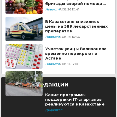
бригады скорой помощи
Казахстана
Новости
7.08.26 10:41
В Казахстане снизились
цены на 589 лекарственных
препаратов
Новости
7.08.26 10:36
Участок улицы Валиханова
временно перекроют в
Астане
Новости
7.08.26 8:10
Выбор редакции
Какие программы
поддержки IT-стартапов
реализуются в Казахстане
Диджитал