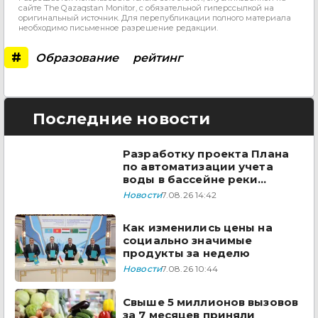
сайте The Qazaqstan Monitor, с обязательной гиперссылкой на
оригинальный источник. Для перепубликации полного материала
необходимо письменное разрешение редакции.
#
Образование
рейтинг
Последние новости
Разработку проекта Плана
по автоматизации учета
воды в бассейне реки
Сырдарья одобрили
Новости
7.08.26 14:42
государства ЦА
Как изменились цены на
социально значимые
продукты за неделю
Новости
7.08.26 10:44
Свыше 5 миллионов вызовов
за 7 месяцев приняли