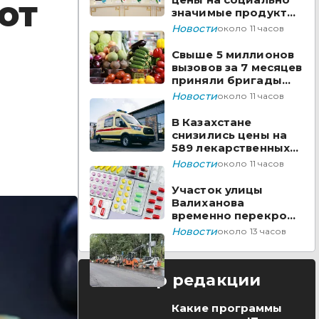
от
значимые продукты
за неделю
Новости
около 11 часов
Свыше 5 миллионов
вызовов за 7 месяцев
приняли бригады
скорой помощи
Новости
около 11 часов
Казахстана
В Казахстане
снизились цены на
589 лекарственных
препаратов
Новости
около 11 часов
Участок улицы
Валиханова
временно перекроют
в Астане
Новости
около 13 часов
Выбор редакции
Какие программы