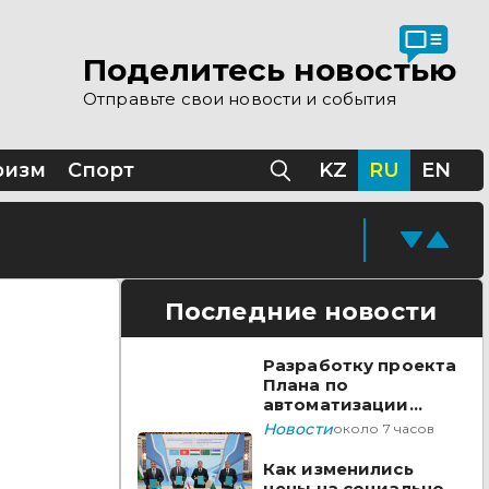
 помощи Казахстана
Поделитесь новостью
Отправьте свои новости и события
Казахстане
ризм
Спорт
KZ
RU
EN
Последние новости
Разработку проекта
Плана по
автоматизации
учета воды в
Новости
около 7 часов
бассейне реки
Сырдарья одобрили
Как изменились
государства ЦА
цены на социально