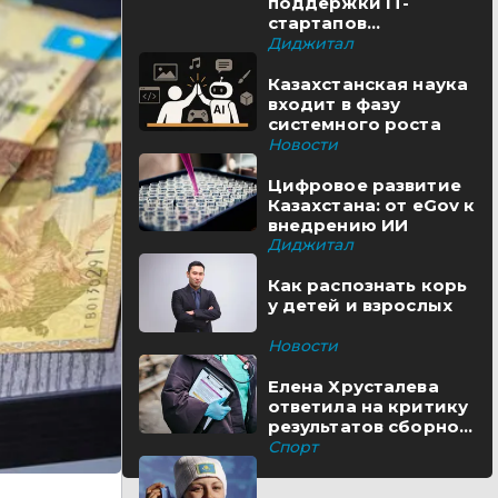
поддержки IT-
стартапов
реализуются в
Диджитал
Казахстане
Казахстанская наука
входит в фазу
системного роста
Новости
Цифровое развитие
Казахстана: от eGov к
внедрению ИИ
Диджитал
Как распознать корь
у детей и взрослых
Новости
Елена Хрусталева
ответила на критику
результатов сборной
Казахстана
Спорт