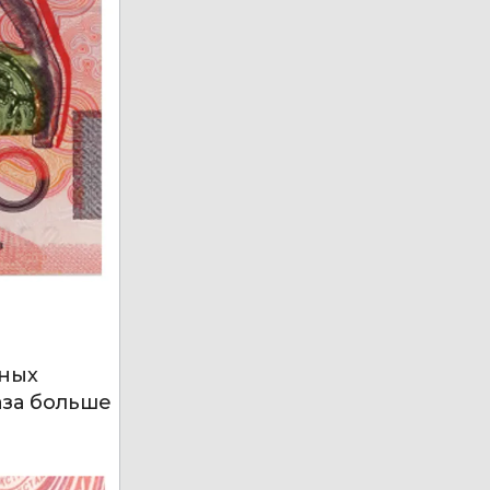
ьных
аза больше