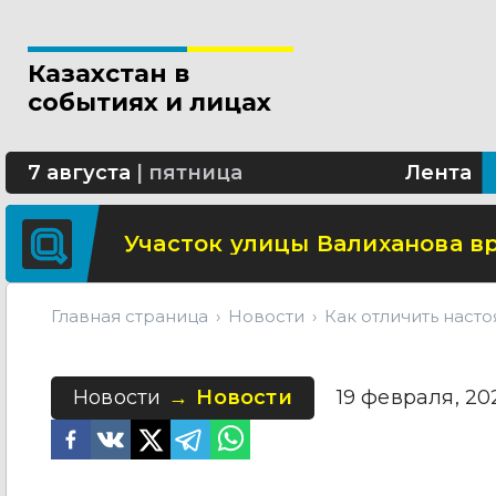
Свыше 5 миллионов вызовов 
Казахстан в
Минтранспорта утвердило н
событиях и лицах
СОР и СОЧ планируют отмени
7 августа
|
пятница
Лента
Участок улицы Валиханова в
Главная страница
Новости
Как отличить наст
Новости
Новости
19 февраля, 2026