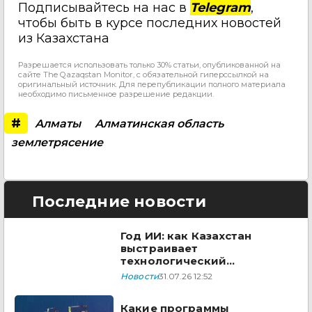
Подписывайтесь на нас в
Telegram
,
чтобы быть в курсе последних новостей
из Казахстана
Разрешается использовать только 30% статьи, опубликованной на
сайте The Qazaqstan Monitor, с обязательной гиперссылкой на
оригинальный источник. Для перепубликации полного материала
необходимо письменное разрешение редакции.
#
Алматы
Алматинская область
землетрясение
Последние новости
Год ИИ: как Казахстан
выстраивает
технологический
суверенитет в 2026 году
Новости
31.07.26 12:52
Какие программы