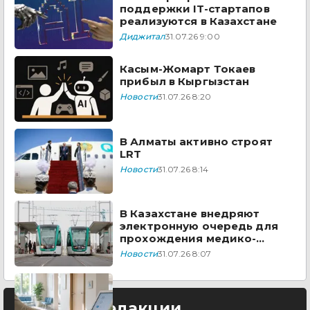
поддержки IT-стартапов
реализуются в Казахстане
Диджитал
31.07.26 9:00
Касым-Жомарт Токаев
прибыл в Кыргызстан
Новости
31.07.26 8:20
В Алматы активно строят
LRT
Новости
31.07.26 8:14
В Казахстане внедряют
электронную очередь для
прохождения медико-
социальной экспертизы
Новости
31.07.26 8:07
Выбор редакции