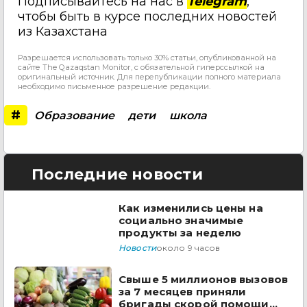
Подписывайтесь на нас в
Telegram
,
чтобы быть в курсе последних новостей
из Казахстана
Разрешается использовать только 30% статьи, опубликованной на
сайте The Qazaqstan Monitor, с обязательной гиперссылкой на
оригинальный источник. Для перепубликации полного материала
необходимо письменное разрешение редакции.
#
Образование
дети
школа
Последние новости
Как изменились цены на
социально значимые
продукты за неделю
Новости
около 9 часов
Свыше 5 миллионов вызовов
за 7 месяцев приняли
бригады скорой помощи