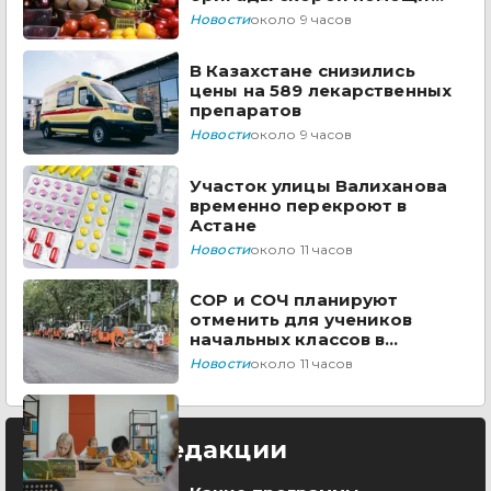
Казахстана
Новости
около 9 часов
В Казахстане снизились
цены на 589 лекарственных
препаратов
Новости
около 9 часов
Участок улицы Валиханова
временно перекроют в
Астане
Новости
около 11 часов
СОР и СОЧ планируют
отменить для учеников
начальных классов в
Казахстане
Новости
около 11 часов
Выбор редакции