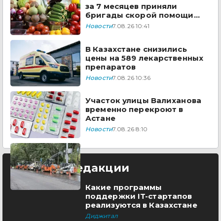
за 7 месяцев приняли
бригады скорой помощи
Казахстана
Новости
7.08.26 10:41
В Казахстане снизились
цены на 589 лекарственных
препаратов
Новости
7.08.26 10:36
Участок улицы Валиханова
временно перекроют в
Астане
Новости
7.08.26 8:10
Выбор редакции
Какие программы
поддержки IT-стартапов
реализуются в Казахстане
Диджитал