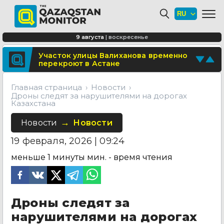
Минтранспорта утвердило новые
расценки для проезда по БАКАД
СОР и СОЧ планируют отменить для
9 августа
|
воскресенье
учеников начальных классов в
Казахстане
Поделитесь новостью
Участок улицы Валиханова временно
перекроют в Астане
Отправьте свои новости и события
Главная страница
Новости
Дроны следят за нарушителями на дорогах
Казахстана
Новости
Новости
19 февраля, 2026 | 09:24
меньше 1 минуты
мин. - время чтения
Дроны следят за
нарушителями на дорогах