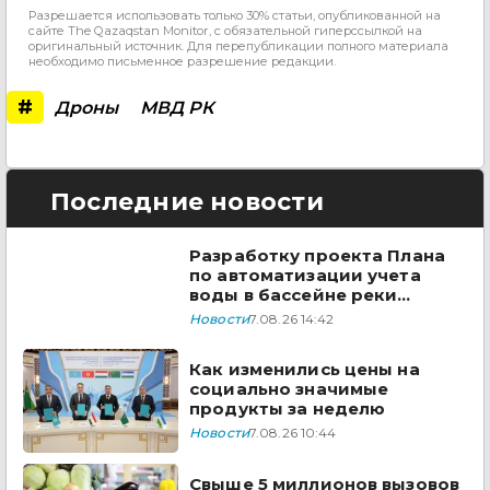
Разрешается использовать только 30% статьи, опубликованной на
сайте The Qazaqstan Monitor, с обязательной гиперссылкой на
оригинальный источник. Для перепубликации полного материала
необходимо письменное разрешение редакции.
#
Дроны
МВД РК
Последние новости
Разработку проекта Плана
по автоматизации учета
воды в бассейне реки
Сырдарья одобрили
Новости
7.08.26 14:42
государства ЦА
Как изменились цены на
социально значимые
продукты за неделю
Новости
7.08.26 10:44
Свыше 5 миллионов вызовов