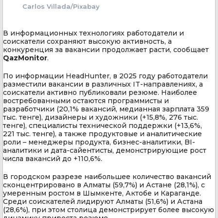
Carlos Villada/Pixabay
В информационных технологиях работодатели и
соискатели сохраняют высокую активность, а
конкуренция за вакансии продолжает расти, сообщает
QazMonitor
.
По информации HeadHunter, в 2025 году работодатели
разместили вакансии в различных IT-направлениях, а
соискатели активно публиковали резюме. Наиболее
востребованными остаются программисты и
разработчики (20,1% вакансий, медианная зарплата 359
тыс. тенге), дизайнеры и художники (+15,8%, 276 тыс.
тенге), специалисты технической поддержки (+13,6%,
221 тыс. тенге), а также продуктовые и аналитические
роли – менеджеры продукта, бизнес-аналитики, BI-
аналитики и дата-сайентисты, демонстрирующие рост
числа вакансий до +110,6%.
В городском разрезе наибольшее количество вакансий
сконцентрировано в Алматы (59,7%) и Астане (28,1%), с
умеренным ростом в Шымкенте, Актобе и Караганде.
Среди соискателей лидируют Алматы (51,6%) и Астана
(28,6%), при этом столица демонстрирует более высокую
динамику прироста резюме.