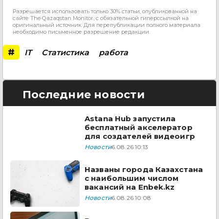
Разрешается использовать только 30% статьи, опубликованной на
сайте The Qazaqstan Monitor, с обязательной гиперссылкой на
оригинальный источник. Для перепубликации полного материала
необходимо письменное разрешение редакции.
#
IT
Статистика
работа
Последние новости
Astana Hub запустила
бесплатный акселератор
для создателей видеоигр
Новости
6.08.26 10:13
Названы города Казахстана
с наибольшим числом
вакансий на Enbek.kz
Новости
6.08.26 10:08