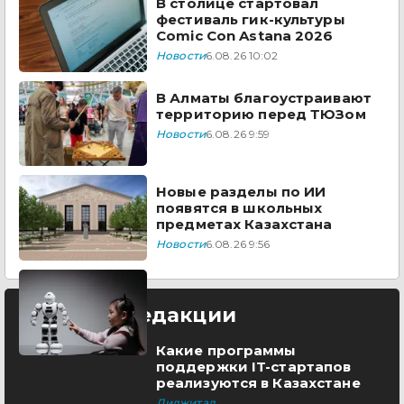
В столице стартовал
фестиваль гик-культуры
Comic Con Astana 2026
Новости
6.08.26 10:02
В Алматы благоустраивают
территорию перед ТЮЗом
Новости
6.08.26 9:59
Новые разделы по ИИ
появятся в школьных
предметах Казахстана
Новости
6.08.26 9:56
Выбор редакции
Какие программы
поддержки IT-стартапов
реализуются в Казахстане
Диджитал