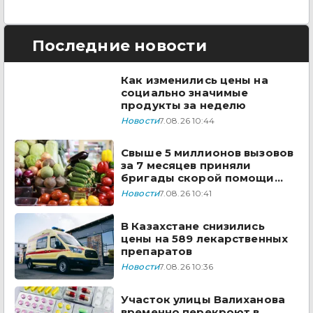
Последние новости
Как изменились цены на
социально значимые
продукты за неделю
Новости
7.08.26 10:44
Свыше 5 миллионов вызовов
за 7 месяцев приняли
бригады скорой помощи
Казахстана
Новости
7.08.26 10:41
В Казахстане снизились
цены на 589 лекарственных
препаратов
Новости
7.08.26 10:36
Участок улицы Валиханова
временно перекроют в