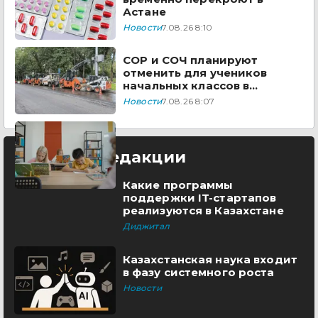
Астане
Новости
7.08.26 8:10
СОР и СОЧ планируют
отменить для учеников
начальных классов в
Казахстане
Новости
7.08.26 8:07
Выбор редакции
Какие программы
поддержки IT-стартапов
реализуются в Казахстане
Диджитал
Казахстанская наука входит
в фазу системного роста
Новости