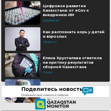
Цифровое развитие
Казахстана: от eGov к
внедрению ИИ
Диджитал
Как распознать корь у детей
и взрослых
Новости
Елена Хрусталева ответила
на критику результатов
сборной Казахстана
Спорт
Поделитесь новостью
Отправьте свои новости и события