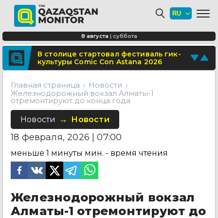
В Алматы благоустраивают
территорию перед ТЮЗом
Сколько стоит собрать ребенка в
8 августа
|
суббота
школу в Казахстане в 2026 году?
Поделитесь новостью
В столице стартовал фестиваль гик-
культуры Comic Con Astana 2026
Отправьте свои новости и события
Главная страница
Новости
Железнодорожный вокзал Алматы-1
отремонтируют до конца года
Новости
Новости
18 февраля, 2026 | 07:00
меньше 1 минуты
мин. - время чтения
Железнодорожный вокзал
Алматы-1 отремонтируют до