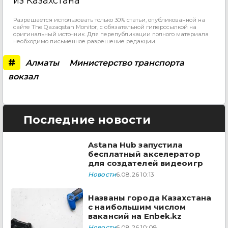
из Казахстана
Разрешается использовать только 30% статьи, опубликованной на
сайте The Qazaqstan Monitor, с обязательной гиперссылкой на
оригинальный источник. Для перепубликации полного материала
необходимо письменное разрешение редакции.
#
Алматы
Министерство транспорта
вокзал
Последние новости
Astana Hub запустила
бесплатный акселератор
для создателей видеоигр
Новости
6.08.26 10:13
Названы города Казахстана
с наибольшим числом
вакансий на Enbek.kz
Новости
6.08.26 10:08