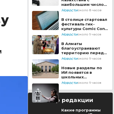
наибольшим числом
вакансий на Enbek.kz
Новости
около 8 часов
ву
В столице стартовал
фестиваль гик-
культуры Comic Con
Astana 2026
Новости
около 9 часов
В Алматы
благоустраивают
и
территорию перед
ТЮЗом
Новости
около 9 часов
Новые разделы по
ИИ появятся в
школьных
предметах
Новости
около 9 часов
Казахстана
Выбор редакции
Какие программы