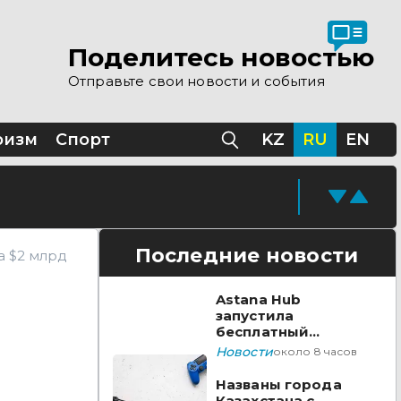
Поделитесь новостью
Отправьте свои новости и события
ризм
Спорт
KZ
RU
EN
Последние новости
а $2 млрд
Astana Hub
запустила
бесплатный
акселератор для
Новости
около 8 часов
создателей
видеоигр
Названы города
Казахстана с