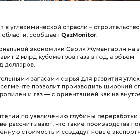
 в углехимической отрасли – строительство
й области, сообщает
QazMonitor
.
ональной экономики Серик Жумангарин на 
вит 2 млрд кубометров газа в год, а объем
д долларов.
ительными запасами сырья для развития угле
м сегменте позволит производить широкий с
пропилен и газ — с ориентацией как на внут
ратегии по увеличению глубины переработки
е рассчитывают, что такие производства по
ленную стоимость и создадут новые экспорт