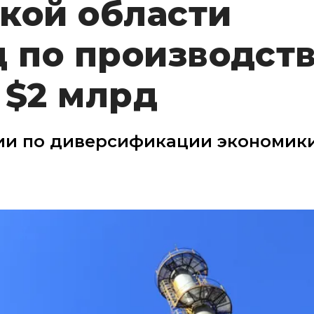
кой области
д по производст
а $2 млрд
гии по диверсификации экономик