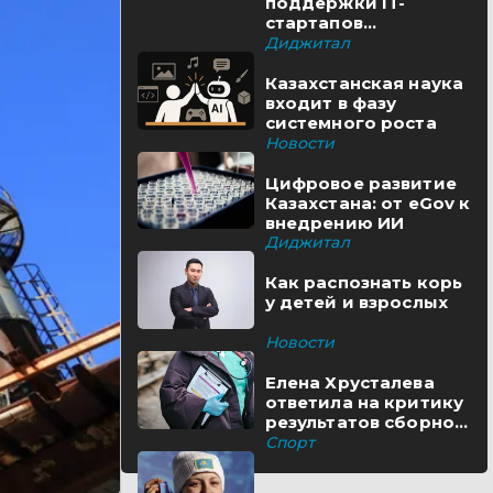
поддержки IT-
стартапов
реализуются в
Диджитал
Казахстане
Казахстанская наука
входит в фазу
системного роста
Новости
Цифровое развитие
Казахстана: от eGov к
внедрению ИИ
Диджитал
Как распознать корь
у детей и взрослых
Новости
Елена Хрусталева
ответила на критику
результатов сборной
Казахстана
Спорт