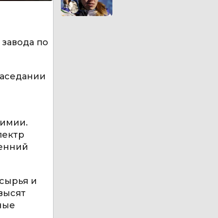
 завода по
заседании
химии.
пектр
ренний
 сырья и
высят
ные