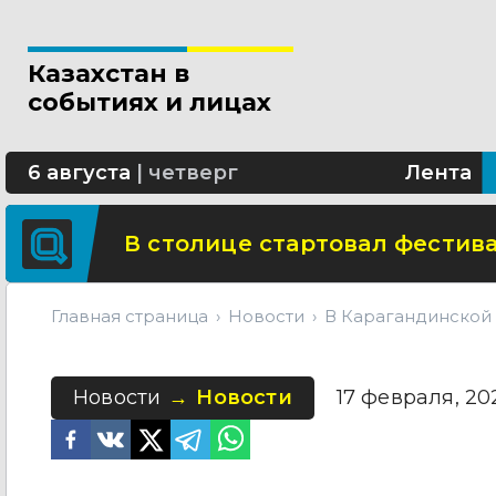
Новые разделы по ИИ появят
Казахстан в
В Алматы благоустраивают 
событиях и лицах
Сколько стоит собрать ребенк
6 августа
|
четверг
Лента
В столице стартовал фестива
Главная страница
Новости
В Карагандинской о
Новости
Новости
17 февраля, 202