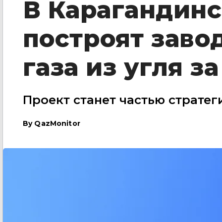
В Карагандинс
построят заво
газа из угля з
Проект станет частью страте
By
QazMonitor