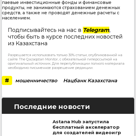
паевые инвестиционные фонды и финансовые
продукты, не занимаются страхованием денежных
средств, а также не проводят денежные расчеты с
населением.
Подписывайтесь на нас в
Telegram
,
чтобы быть в курсе последних новостей
из Казахстана
Разрешается использовать только 30% статьи, опубликованной на
сайте The Qazaqstan Monitor, с обязательной гиперссылкой на
оригинальный источник. Для перепубликации полного материала
необходимо письменное разрешение редакции.
#
мошенничество
Нацбанк Казахстана
Последние новости
Astana Hub запустила
бесплатный акселератор
для создателей видеоигр