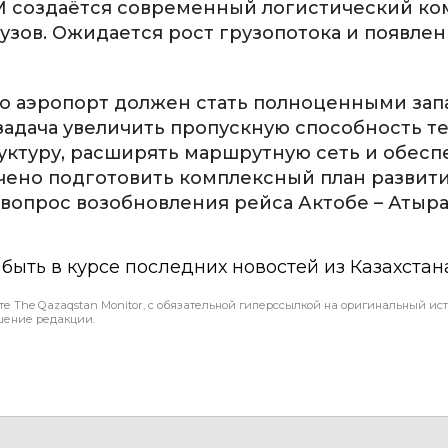
TEM создаётся современный логистический ко
узов. Ожидается рост грузопотока и появле
что аэропорт должен стать полноценными за
адача увеличить пропускную способность т
ктуру, расширять маршрутную сеть и обесп
чено подготовить комплексный план развит
 вопрос возобновления рейса Актобе – Атыра
ы быть в курсе последних новостей из Казахстан
те The Qazaqstan Monitor, с обязательной гиперссылкой на оригинальный ист
шение редакции.