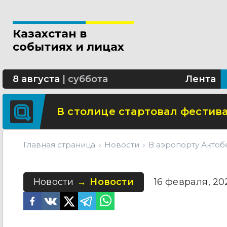
Новые разделы по ИИ появят
Казахстан в
В Алматы благоустраивают 
событиях и лицах
Сколько стоит собрать ребенк
8 августа
|
суббота
Лента
В столице стартовал фестива
Главная страница
Новости
В аэропорту Актоб
Новости
Новости
16 февраля, 202