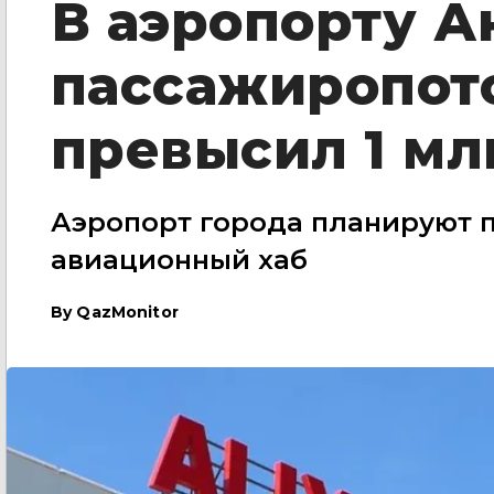
В аэропорту Ак
пассажиропот
превысил 1 мл
Аэропорт города планируют 
авиационный хаб
By
QazMonitor