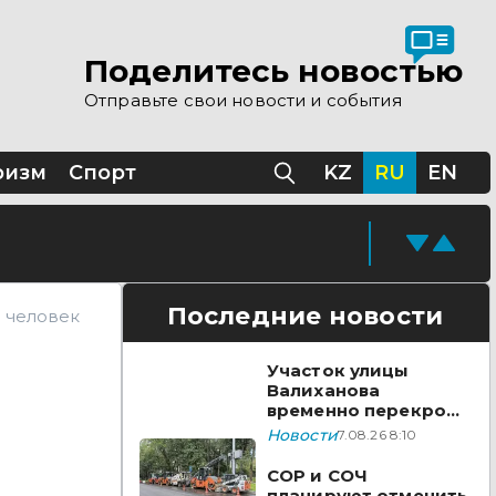
Поделитесь новостью
Отправьте свои новости и события
ризм
Спорт
KZ
RU
EN
Последние новости
н человек
Участок улицы
Валиханова
временно перекроют
в Астане
Новости
7.08.26 8:10
СОР и СОЧ
планируют отменить