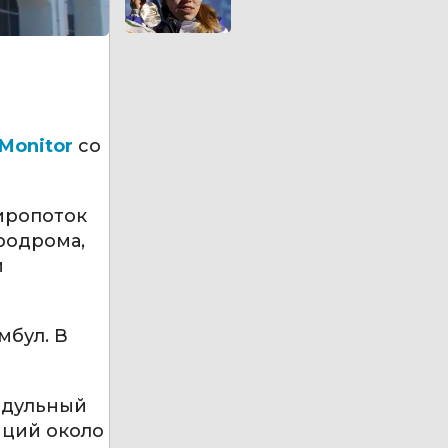
Monitor
со
иропоток
родрома,
и
мбул. В
одульный
иций около