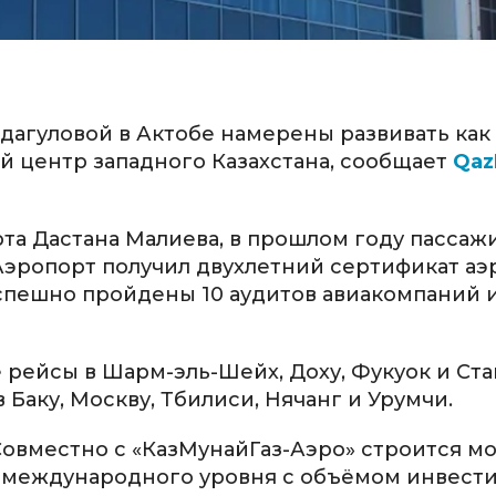
агуловой в Актобе намерены развивать как
 центр западного Казахстана, сообщает
Qaz
та Дастана Малиева, в прошлом году пассаж
Аэропорт получил двухлетний сертификат аэ
спешно пройдены 10 аудитов авиакомпаний 
рейсы в Шарм-эль-Шейх, Доху, Фукуок и Ста
 Баку, Москву, Тбилиси, Нячанг и Урумчи.
Совместно с «КазМунайГаз-Аэро» строится м
с международного уровня с объёмом инвест