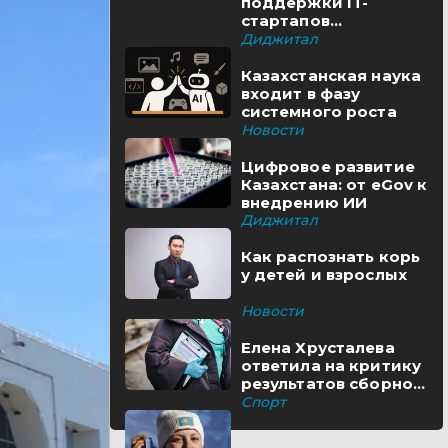
поддержки IT-
стартапов
реализуются в
Диджитал
Казахстане
Казахстанская наука
входит в фазу
системного роста
Новости
Цифровое развитие
Казахстана: от eGov к
внедрению ИИ
Диджитал
Как распознать корь
у детей и взрослых
Новости
Елена Хрусталева
ответила на критику
результатов сборной
Казахстана
Спорт