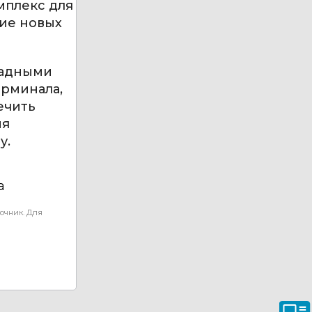
мплекс для
ние новых
падными
ерминала,
ечить
ия
у.
а
очник. Для