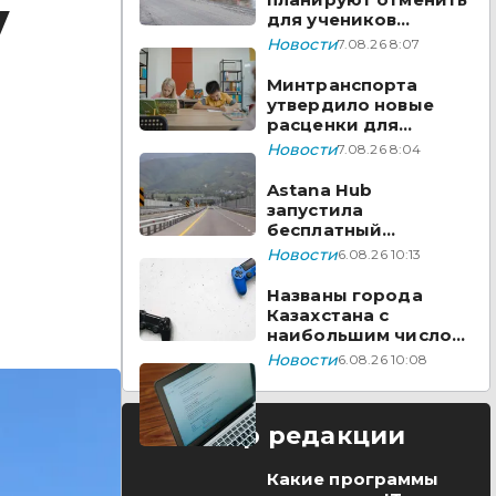
у
для учеников
начальных классов в
Новости
7.08.26 8:07
Казахстане
Минтранспорта
утвердило новые
расценки для
проезда по БАКАД
Новости
7.08.26 8:04
Astana Hub
запустила
бесплатный
акселератор для
Новости
6.08.26 10:13
создателей
видеоигр
Названы города
Казахстана с
наибольшим числом
вакансий на Enbek.kz
Новости
6.08.26 10:08
Выбор редакции
Какие программы