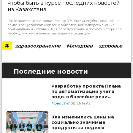
чтобы быть в курсе последних новостей
из Казахстана
Разрешается использовать только 30% статьи, опубликованной на
сайте The Qazaqstan Monitor, с обязательной гиперссылкой на
оригинальный источник. Для перепубликации полного материала
необходимо письменное разрешение редакции.
#
здравоохранение
Минздрав
здоровье
Последние новости
Разработку проекта Плана
по автоматизации учета
воды в бассейне реки
Сырдарья одобрили
Новости
7.08.26 14:42
государства ЦА
Как изменились цены на
социально значимые
продукты за неделю