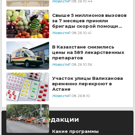
Новости
7.08.26 10:44
Свыше 5 миллионов вызовов
за 7 месяцев приняли
бригады скорой помощи
Казахстана
Новости
7.08.26 10:41
В Казахстане снизились
цены на 589 лекарственных
препаратов
Новости
7.08.26 10:36
Участок улицы Валиханова
временно перекроют в
Астане
Новости
7.08.26 8:10
Выбор редакции
Какие программы