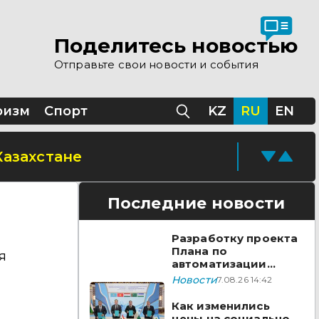
 помощи Казахстана
Поделитесь новостью
Отправьте свои новости и события
Казахстане
ризм
Спорт
KZ
RU
EN
Последние новости
Разработку проекта
Плана по
я
автоматизации
учета воды в
Новости
7.08.26 14:42
бассейне реки
Сырдарья одобрили
Как изменились
государства ЦА
цены на социально