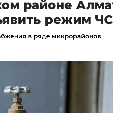
ком районе Алм
ъявить режим ЧС
абжения в ряде микрорайонов