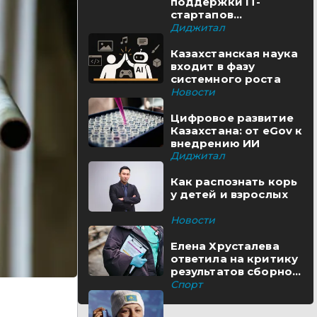
поддержки IT-
стартапов
реализуются в
Диджитал
Казахстане
Казахстанская наука
входит в фазу
системного роста
Новости
Цифровое развитие
Казахстана: от eGov к
внедрению ИИ
Диджитал
Как распознать корь
у детей и взрослых
Новости
Елена Хрусталева
ответила на критику
результатов сборной
Казахстана
Спорт