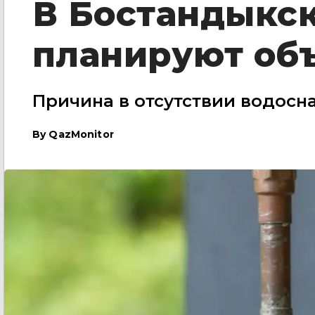
В Бостандыкс
планируют об
Причина в отсутствии водосн
By
QazMonitor