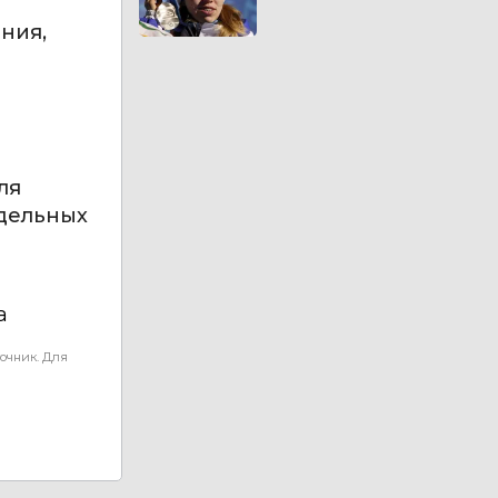
ния,
ля
тдельных
а
очник. Для