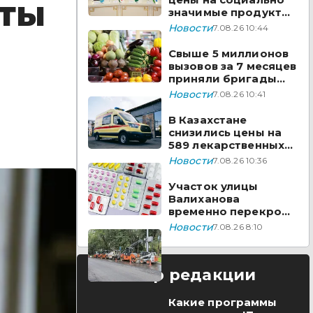
аты
значимые продукты
за неделю
Новости
7.08.26 10:44
Свыше 5 миллионов
вызовов за 7 месяцев
приняли бригады
скорой помощи
Новости
7.08.26 10:41
Казахстана
В Казахстане
снизились цены на
589 лекарственных
препаратов
Новости
7.08.26 10:36
Участок улицы
Валиханова
временно перекроют
в Астане
Новости
7.08.26 8:10
Выбор редакции
Какие программы