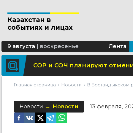
Свыше 5 миллионов вызовов 
Казахстан в
Минтранспорта утвердило н
событиях и лицах
СОР и СОЧ планируют отмени
9 августа
|
воскресенье
Лента
Участок улицы Валиханова в
Главная страница
Новости
В Бостандыкском 
Новости
Новости
13 февраля, 202