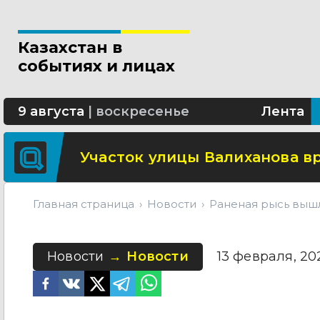
Свыше 5 миллионов вызовов 
Казахстан в
Минтранспорта утвердило н
событиях и лицах
СОР и СОЧ планируют отмени
9 августа
|
воскресенье
Лента
Участок улицы Валиханова в
Главная страница
Новости
Раненая рысь выш
Новости
Новости
13 февраля, 202