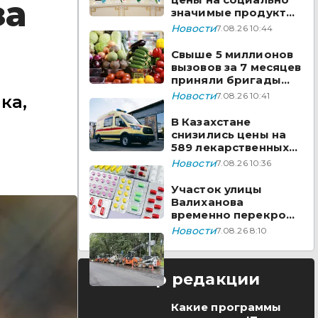
за
значимые продукты
за неделю
Новости
7.08.26 10:44
Свыше 5 миллионов
вызовов за 7 месяцев
приняли бригады
скорой помощи
Новости
7.08.26 10:41
ка,
Казахстана
В Казахстане
снизились цены на
589 лекарственных
препаратов
Новости
7.08.26 10:36
Участок улицы
Валиханова
временно перекроют
в Астане
Новости
7.08.26 8:10
Выбор редакции
Какие программы