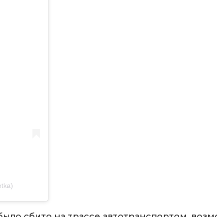
tka)
ыло сбито на трассе автотранспортом, возм