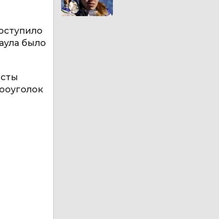
поступило
аула было
исты
зооуголок