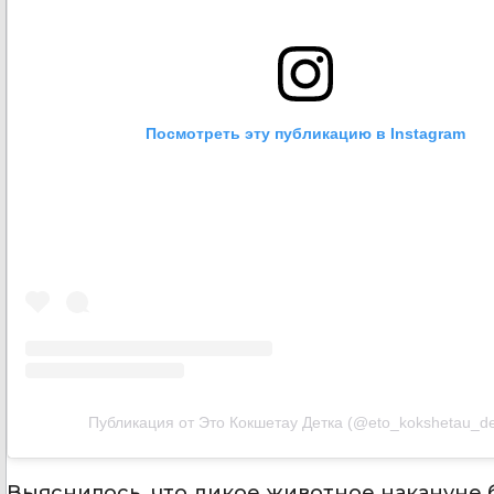
Посмотреть эту публикацию в Instagram
Публикация от Это Кокшетау Детка (@eto_kokshetau_de
Выяснилось, что дикое животное накануне б