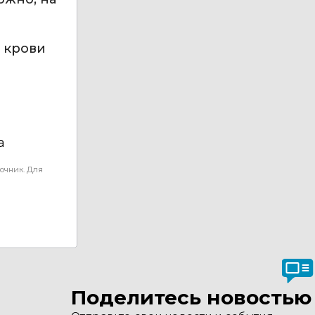
и крови
а
очник. Для
Поделитесь новостью