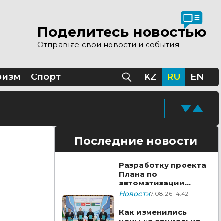
 помощи Казахстана
Поделитесь новостью
Отправьте свои новости и события
Казахстане
ризм
Спорт
KZ
RU
EN
Последние новости
Разработку проекта
Плана по
автоматизации
учета воды в
Новости
7.08.26 14:42
бассейне реки
Сырдарья одобрили
Как изменились
государства ЦА
цены на социально