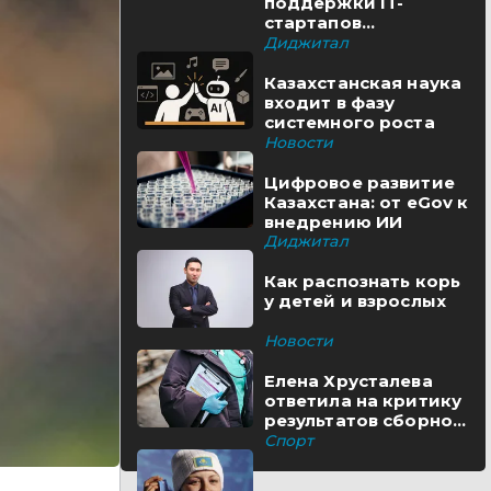
поддержки IT-
стартапов
реализуются в
Диджитал
Казахстане
Казахстанская наука
входит в фазу
системного роста
Новости
Цифровое развитие
Казахстана: от eGov к
внедрению ИИ
Диджитал
Как распознать корь
у детей и взрослых
Новости
Елена Хрусталева
ответила на критику
результатов сборной
Казахстана
Спорт