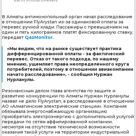
В Алматы антимонопольный орган начал расследование
в отношении FlyArystan из-за одинаковой оплаты за
перевес ручной клади. Пассажиры с превышением на
один и пять килограммов платят фиксированную ставку,
передает
QazMonitor.
«Мы видим, что на рынке существует практика
дифференцированной оплаты - за фактический
перевес. Отказ от такого подхода, по нашему
мнению, ущемляет права неопределенного круга
потребителей, поэтому в отношении авиакомпании
начато расследование», - сообщил Нуржан
Нурланулы.
Резонансным делом глава агентства по защите и
развитию конкуренции по Алматы Нуржан Нурланулы
назвал не дело FlyArystan, а расследование в отношении
АО «Алматинские электрические станции». Компания
обязывала энергоснабжающую организацию
приобретать электроэнергию с дополнительной услугой
передачи по сетям аффилированной компании,
несмотря на отсутствие технической возможности
оказания такой услуги на территории индустриальной