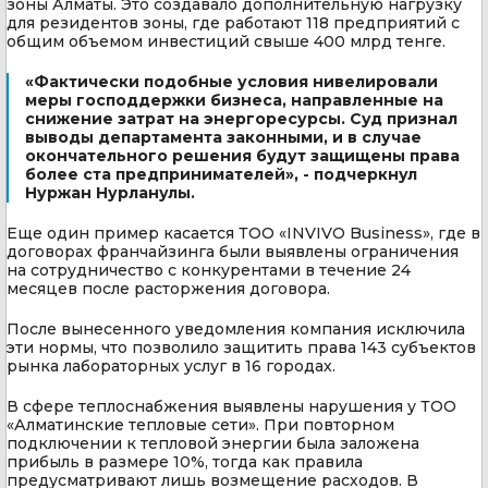
зоны Алматы. Это создавало дополнительную нагрузку
для резидентов зоны, где работают 118 предприятий с
общим объемом инвестиций свыше 400 млрд тенге.
«Фактически подобные условия нивелировали
меры господдержки бизнеса, направленные на
снижение затрат на энергоресурсы. Суд признал
выводы департамента законными, и в случае
окончательного решения будут защищены права
более ста предпринимателей», - подчеркнул
Нуржан Нурланулы.
Еще один пример касается ТОО «INVIVO Business», где в
договорах франчайзинга были выявлены ограничения
на сотрудничество с конкурентами в течение 24
месяцев после расторжения договора.
После вынесенного уведомления компания исключила
эти нормы, что позволило защитить права 143 субъектов
рынка лабораторных услуг в 16 городах.
В сфере теплоснабжения выявлены нарушения у ТОО
«Алматинские тепловые сети». При повторном
подключении к тепловой энергии была заложена
прибыль в размере 10%, тогда как правила
предусматривают лишь возмещение расходов. В