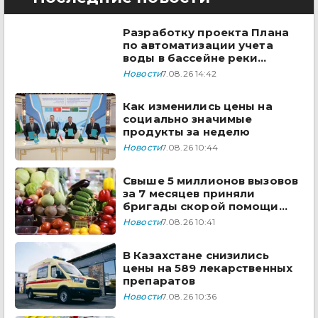
Разработку проекта Плана
по автоматизации учета
воды в бассейне реки
Сырдарья одобрили
Новости
7.08.26 14:42
государства ЦА
Как изменились цены на
социально значимые
продукты за неделю
Новости
7.08.26 10:44
Свыше 5 миллионов вызовов
за 7 месяцев приняли
бригады скорой помощи
Казахстана
Новости
7.08.26 10:41
В Казахстане снизились
цены на 589 лекарственных
препаратов
Новости
7.08.26 10:36