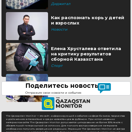
Диджитал
Как распознать корь у детей
и взрослых
Новости
Елена Хрусталева ответила
на критику результатов
сборной Казахстана
Спорт
Поделитесь новостью
Отправьте свои новости и события
The Qazaqstan Monitor — это сайт, информирующий о событиях в сфере бизнеса, творчества
и достижениях в Казахстане и среди казахстанцев за рубежом. При использовании
материалов сайта The Qazaqstan Monitor допускается цитирование не более 30% текста с
обязательной гиперссылкой на источник. Для полного воспроизведения материала
необходимо получить разрешение редакции. Редакция The Qazaqstan Monitor не всегда