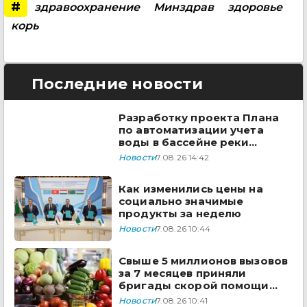
#
здравоохранение
Минздрав
здоровье
корь
Последние новости
Разработку проекта Плана
по автоматизации учета
воды в бассейне реки
Сырдарья одобрили
Новости
7.08.26 14:42
государства ЦА
Как изменились цены на
социально значимые
продукты за неделю
Новости
7.08.26 10:44
Свыше 5 миллионов вызовов
за 7 месяцев приняли
бригады скорой помощи
Казахстана
Новости
7.08.26 10:41