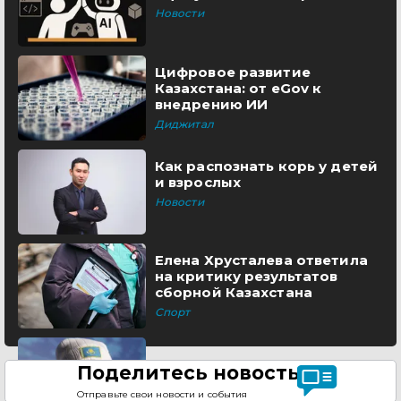
Новости
Цифровое развитие
Казахстана: от eGov к
внедрению ИИ
Диджитал
Как распознать корь у детей
и взрослых
Новости
Елена Хрусталева ответила
на критику результатов
сборной Казахстана
Спорт
Поделитесь новостью
Отправьте свои новости и события