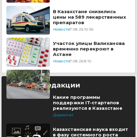
В Казахстане снизились
цены на 589 лекарственных
препаратов
Новости
7.08.26 10:36
Участок улицы Валиханова
временно перекроют в
Астане
Новости
7.08.26 8:10
Выбор редакции
Какие программы
поддержки IT-стартапов
реализуются в Казахстане
Диджитал
Казахстанская наука входит
в фазу системного роста