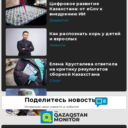
Цифровое развитие
Казахстана: от eGov к
внедрению ИИ
Диджитал
Как распознать корь у детей
и взрослых
Новости
Елена Хрусталева ответила
на критику результатов
сборной Казахстана
Спорт
Поделитесь новостью
Отправьте свои новости и события