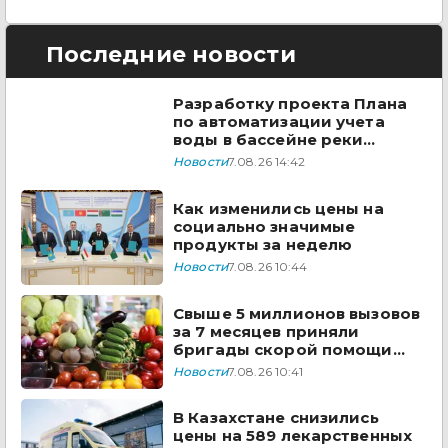
Последние новости
Разработку проекта Плана
по автоматизации учета
воды в бассейне реки
Сырдарья одобрили
Новости
7.08.26 14:42
государства ЦА
Как изменились цены на
социально значимые
продукты за неделю
Новости
7.08.26 10:44
Свыше 5 миллионов вызовов
за 7 месяцев приняли
бригады скорой помощи
Казахстана
Новости
7.08.26 10:41
В Казахстане снизились
цены на 589 лекарственных