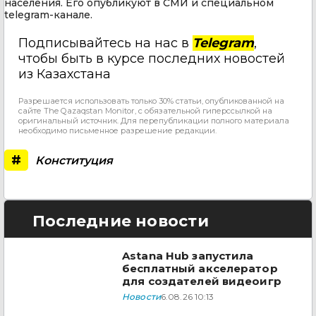
населения. Его опубликуют в СМИ и специальном
telegram-канале.
Подписывайтесь на нас в
Telegram
,
чтобы быть в курсе последних новостей
из Казахстана
Разрешается использовать только 30% статьи, опубликованной на
сайте The Qazaqstan Monitor, с обязательной гиперссылкой на
оригинальный источник. Для перепубликации полного материала
необходимо письменное разрешение редакции.
#
Конституция
Последние новости
Astana Hub запустила
бесплатный акселератор
для создателей видеоигр
Новости
6.08.26 10:13