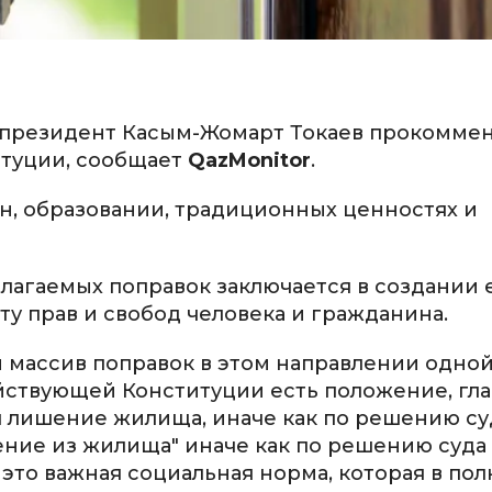
 президент Касым-Жомарт Токаев прокомме
итуции, сообщает
QazMonitor
.
н, образовании, традиционных ценностях и
едлагаемых поправок заключается в создании
у прав и свобод человека и гражданина.
 массив поправок в этом направлении одно
йствующей Конституции есть положение, гл
 лишение жилища, иначе как по решению суд
ление из жилища" иначе как по решению суда
это важная социальная норма, которая в по