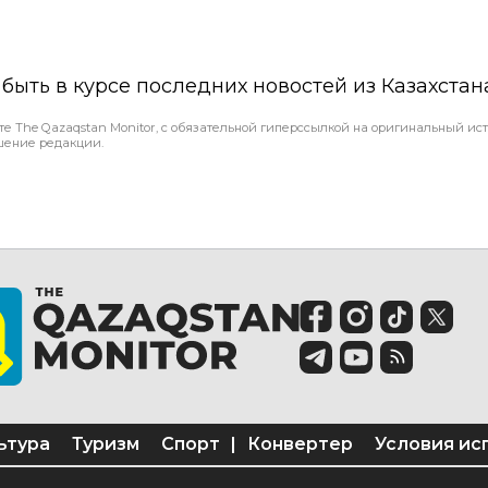
ы быть в курсе последних новостей из Казахстан
те The Qazaqstan Monitor, с обязательной гиперссылкой на оригинальный ист
шение редакции.
ьтура
Туризм
Спорт
|
Конвертер
Условия ис