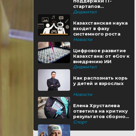
поддержки IT-
стартапов
реализуются в
Диджитал
Казахстане
Казахстанская наука
входит в фазу
системного роста
Новости
Цифровое развитие
Казахстана: от eGov к
внедрению ИИ
Диджитал
Как распознать корь
у детей и взрослых
Новости
Елена Хрусталева
ответила на критику
результатов сборной
Казахстана
Спорт