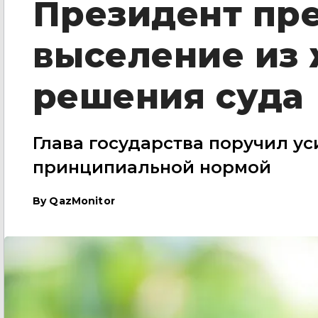
Президент пр
выселение из 
решения суда
Глава государства поручил у
принципиальной нормой
By
QazMonitor