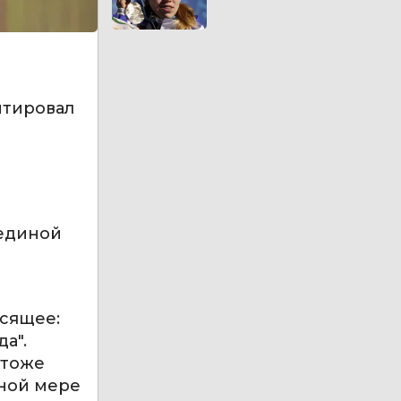
нтировал
 единой
й
асящее:
а".
 тоже
лной мере