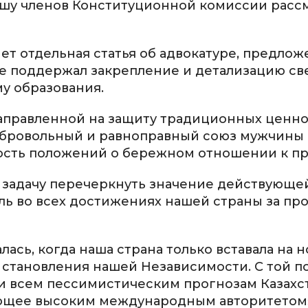
рошу членов Конституционной комиссии расс
ет отдельная статья об адвокатуре, предлож
е поддержал закрепление и детализацию св
му образования.
направленной на защиту традиционных ценно
добровольный и равноправный союз мужчины
ость положений о бережном отношении к п
т задачу перечеркнуть значение действующе
оль во всех достижениях нашей страны за п
ась, когда наша страна только вставала на н
т становления нашей Независимости. С той 
и всем пессимистическим прогнозам Казахс
ающее высоким международным авторитетом»,