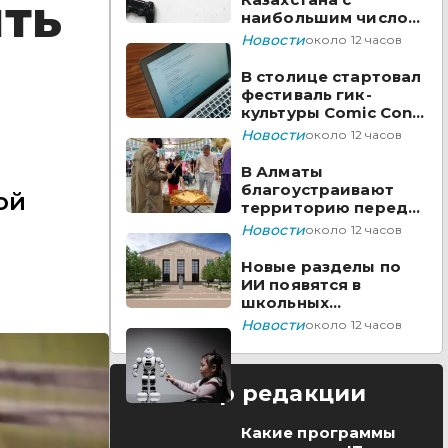
ть
наибольшим числом
вакансий на Enbek.kz
Новости
около 12 часов
В столице стартовал
фестиваль гик-
культуры Comic Con
Astana 2026
Новости
около 12 часов
В Алматы
благоустраивают
ой
территорию перед
ТЮЗом
Новости
около 12 часов
Новые разделы по
ИИ появятся в
школьных
предметах
Новости
около 12 часов
Казахстана
Выбор редакции
Какие программы