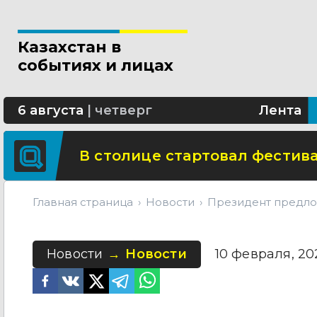
Новые разделы по ИИ появят
Казахстан в
В Алматы благоустраивают 
событиях и лицах
Сколько стоит собрать ребенк
6 августа
|
четверг
Лента
В столице стартовал фестива
Главная страница
Новости
Президент предлож
Новости
Новости
10 февраля, 202