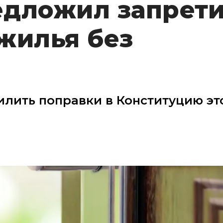
едложил запрети
жилья без
силить поправки в Конституцию эт