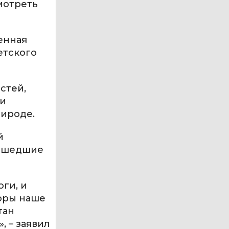
мотреть
енная
етского
стей,
 и
рироде.
й
рошедшие
оги, и
поры наше
тан
 – заявил