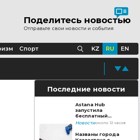
Поделитесь новостью
Отправьте свои новости и события
ризм
Спорт
KZ
RU
EN
Последние новости
Astana Hub
запустила
бесплатный
акселератор для
Новости
около 12 часов
создателей
видеоигр
Названы города
Казахстана с