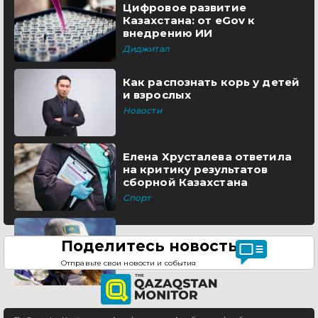
Цифровое развитие
Казахстана: от eGov к
внедрению ИИ
Диджитал
Как распознать корь у детей
и взрослых
Новости
Елена Хрусталева ответила
на критику результатов
сборной Казахстана
Спорт
Поделитесь новостью
Отправьте свои новости и события