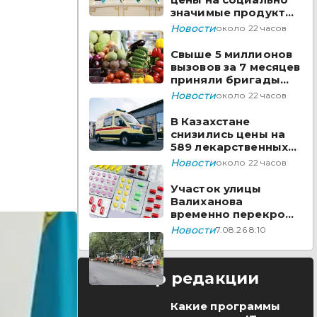
значимые продукты
за неделю
Новости
около 22 часов
Свыше 5 миллионов
вызовов за 7 месяцев
приняли бригады
скорой помощи
Новости
около 22 часов
Казахстана
В Казахстане
снизились цены на
589 лекарственных
препаратов
Новости
около 22 часов
Участок улицы
Валиханова
временно перекроют
в Астане
Новости
7.08.26 8:10
Выбор редакции
Какие программы