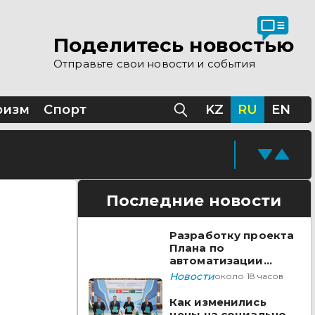
 помощи Казахстана
Поделитесь новостью
Отправьте свои новости и события
Казахстане
ризм
Спорт
KZ
RU
EN
Последние новости
Разработку проекта
Плана по
автоматизации
учета воды в
Новости
около 18 часов
бассейне реки
Сырдарья одобрили
Как изменились
государства ЦА
цены на социально