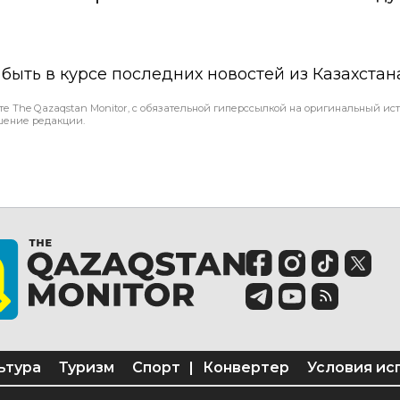
ы быть в курсе последних новостей из Казахстан
те The Qazaqstan Monitor, с обязательной гиперссылкой на оригинальный ист
шение редакции.
ьтура
Туризм
Спорт
|
Конвертер
Условия ис