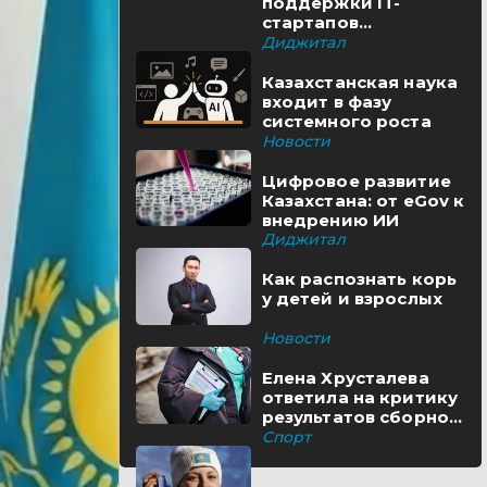
поддержки IT-
стартапов
реализуются в
Диджитал
Казахстане
Казахстанская наука
входит в фазу
системного роста
Новости
Цифровое развитие
Казахстана: от eGov к
внедрению ИИ
Диджитал
Как распознать корь
у детей и взрослых
Новости
Елена Хрусталева
ответила на критику
результатов сборной
Казахстана
Спорт