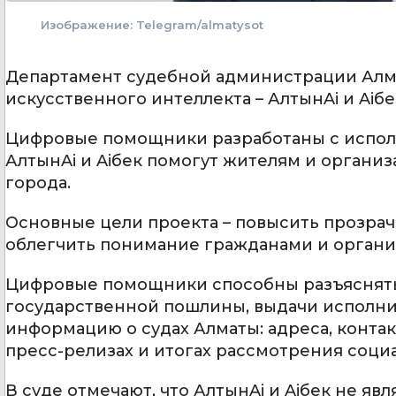
Изображение: Telegram/almatysot
Департамент cудебной администрации Алм
искусственного интеллекта – АлтынAi и Aiб
Цифровые помощники разработаны с исполь
АлтынAi и Aiбек помогут жителям и органи
города.
Основные цели проекта – повысить прозрач
облегчить понимание гражданами и органи
Цифровые помощники способны разъяснять 
государственной пошлины, выдачи исполнит
информацию о судах Алматы: адреса, конта
пресс-релизах и итогах рассмотрения соци
В суде отмечают, что АлтынAi и Aiбек не я