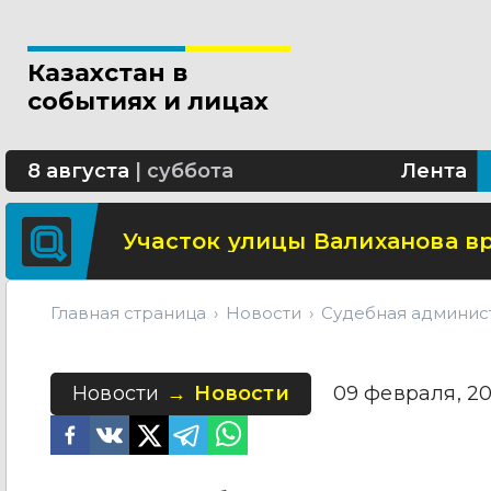
Свыше 5 миллионов вызовов 
Казахстан в
Минтранспорта утвердило н
событиях и лицах
СОР и СОЧ планируют отмени
8 августа
|
суббота
Лента
Участок улицы Валиханова в
Главная страница
Новости
Судебная админис
Новости
Новости
09 февраля, 20