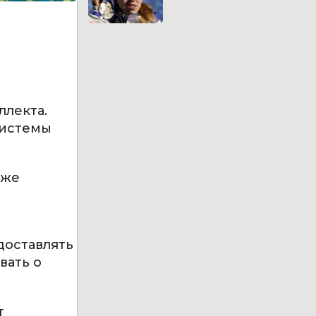
лекта.
системы
кже
доставлять
вать о
т