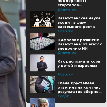
поддержки IT-
стартапов
реализуются в
Диджитал
Казахстане
Казахстанская наука
входит в фазу
системного роста
Новости
Цифровое развитие
Казахстана: от eGov к
внедрению ИИ
Диджитал
Как распознать корь
у детей и взрослых
Новости
Елена Хрусталева
ответила на критику
результатов сборной
Казахстана
Спорт