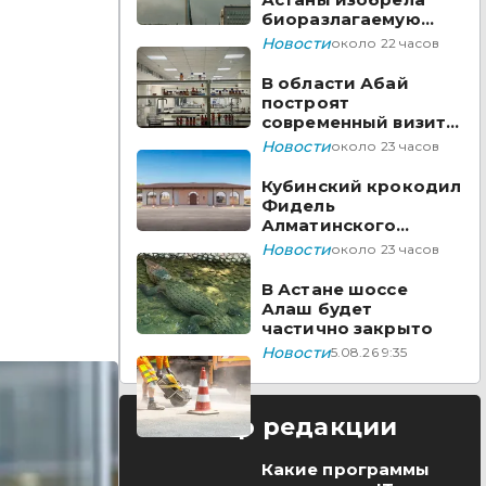
биоразлагаемую
бумагу из травы
Новости
около 22 часов
В области Абай
построят
современный визит-
центр
Новости
около 23 часов
Кубинский крокодил
Фидель
Алматинского
зоопарка отметил
Новости
около 23 часов
юбилей
В Астане шоссе
Алаш будет
частично закрыто
Новости
5.08.26 9:35
Выбор редакции
Какие программы