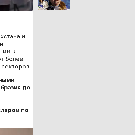
хстана и
й
ции к
т более
 секторов.
чными
бразия до
кладом по