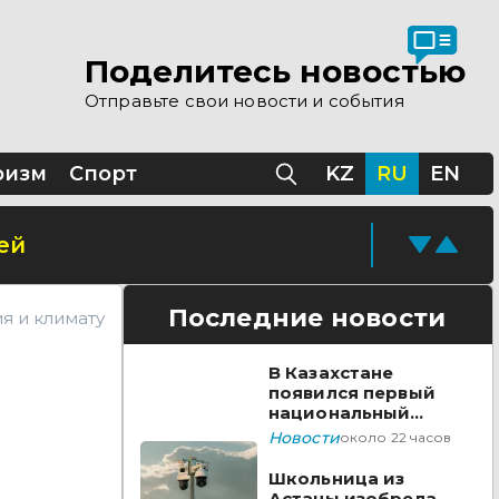
Поделитесь новостью
Отправьте свои новости и события
ризм
Спорт
KZ
RU
EN
ей
Последние новости
я и климату
В Казахстане
появился первый
национальный
стандарт
Новости
около 22 часов
видеонаблюдения
Школьница из
Астаны изобрела