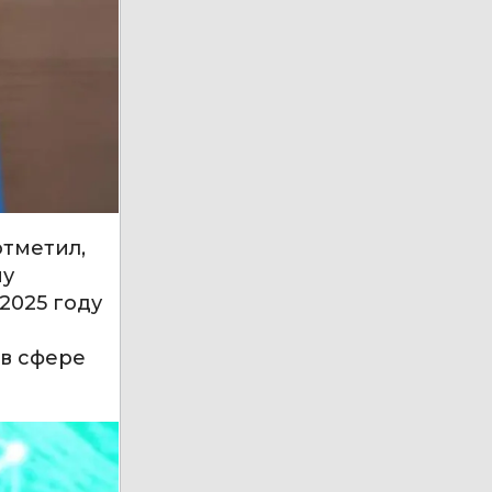
отметил,
му
2025 году
 в сфере