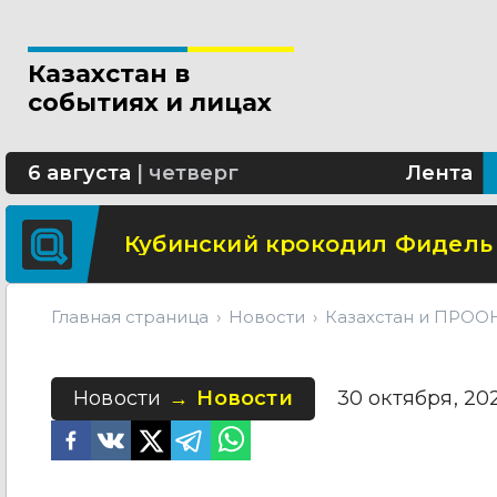
В Астане шоссе Алаш будет 
Казахстан в
Школьница из Астаны изобре
событиях и лицах
В области Абай построят со
6 августа
|
четверг
Лента
Кубинский крокодил Фидель
Главная страница
Новости
Казахстан и ПРООН
Новости
Новости
30 октября, 202