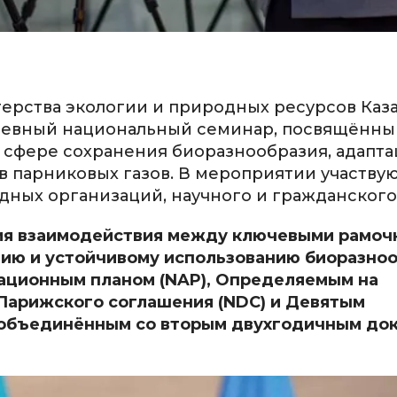
ерства экологии и природных ресурсов Каза
невный национальный семинар, посвящённы
 сфере сохранения биоразнообразия, адапта
 парниковых газов. В мероприятии участвую
дных организаций, научного и гражданского
ия взаимодействия между ключевыми рамо
ию и устойчивому использованию биоразноо
тационным планом (NAP), Определяемым на
 Парижского соглашения (NDC) и Девятым
 объединённым со вторым двухгодичным до