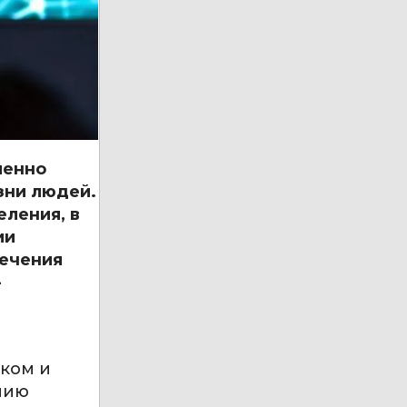
менно
зни людей.
еления, в
ии
лечения
—
ском и
нию