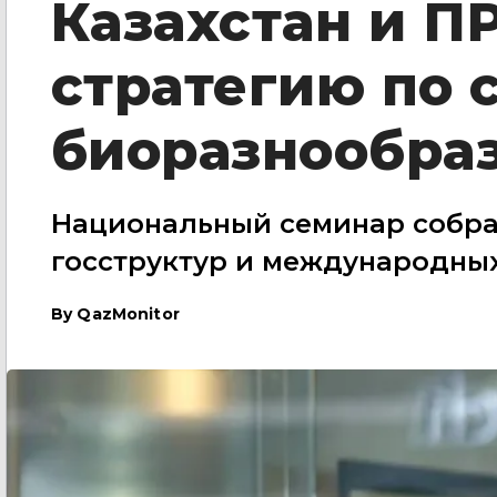
Казахстан и П
стратегию по 
биоразнообраз
Национальный семинар собрал
госструктур и международны
By
QazMonitor