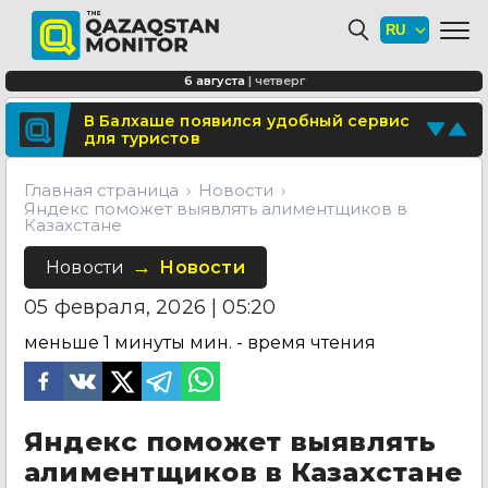
Где в Алматы появятся новые школы
и детские сады
В Туркестане построят новый центр
6 августа
|
четверг
медицинского туризма
Поделитесь новостью
В Балхаше появился удобный сервис
для туристов
Отправьте свои новости и события
Главная страница
Новости
Яндекс поможет выявлять алиментщиков в
Казахстане
Новости
Новости
05 февраля, 2026 | 05:20
меньше 1 минуты
мин. - время чтения
Яндекс поможет выявлять
алиментщиков в Казахстане