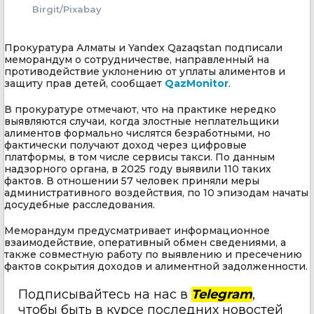
Birgit/Pixabay
Прокуратура Алматы и Yandex Qazaqstan подписали
меморандум о сотрудничестве, направленный на
противодействие уклонению от уплаты алиментов и
защиту прав детей, сообщает
QazMonitor
.
В прокуратуре отмечают, что на практике нередко
выявляются случаи, когда злостные неплательщики
алиментов формально числятся безработными, но
фактически получают доход через цифровые
платформы, в том числе сервисы такси. По данным
надзорного органа, в 2025 году выявили 110 таких
фактов. В отношении 57 человек приняли меры
административного воздействия, по 10 эпизодам начаты
досудебные расследования.
Меморандум предусматривает информационное
взаимодействие, оперативный обмен сведениями, а
также совместную работу по выявлению и пресечению
фактов сокрытия доходов и алиментной задолженности.
Подписывайтесь на нас в
Telegram
,
чтобы быть в курсе последних новостей