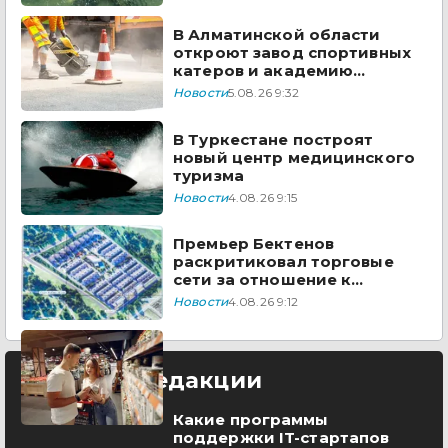
В Алматинской области
откроют завод спортивных
катеров и академию
пилотов Formula-1 H2O
Новости
5.08.26 9:32
В Туркестане построят
новый центр медицинского
туризма
Новости
4.08.26 9:15
Премьер Бектенов
раскритиковал торговые
сети за отношение к
казахстанским товарам
Новости
4.08.26 9:12
Выбор редакции
Какие программы
поддержки IT-стартапов