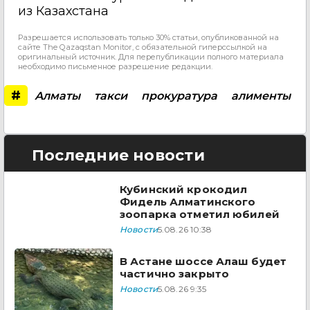
из Казахстана
Разрешается использовать только 30% статьи, опубликованной на
сайте The Qazaqstan Monitor, с обязательной гиперссылкой на
оригинальный источник. Для перепубликации полного материала
необходимо письменное разрешение редакции.
#
Алматы
такси
прокуратура
алименты
Последние новости
Кубинский крокодил
Фидель Алматинского
зоопарка отметил юбилей
Новости
5.08.26 10:38
В Астане шоссе Алаш будет
частично закрыто
Новости
5.08.26 9:35