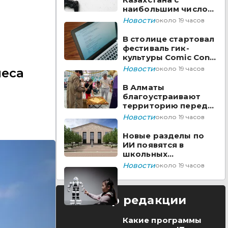
наибольшим числом
вакансий на Enbek.kz
Новости
около 19 часов
В столице стартовал
фестиваль гик-
культуры Comic Con
Astana 2026
Новости
около 19 часов
неса
В Алматы
благоустраивают
территорию перед
ТЮЗом
Новости
около 19 часов
Новые разделы по
ИИ появятся в
школьных
предметах
Новости
около 19 часов
Казахстана
Выбор редакции
Какие программы