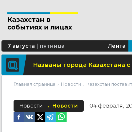
В Алматы благоустраивают 
Казахстан в
Сколько стоит собрать ребенк
событиях и лицах
В столице стартовал фестива
7 августа
|
пятница
Лента
Названы города Казахстана с
Главная страница
Новости
Казахстан постави
Новости
Новости
04 февраля, 202