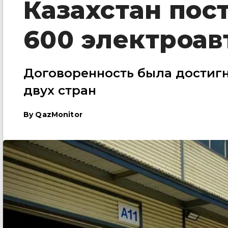
Казахстан пос
600 электроав
Договоренность была достиг
двух стран
By
QazMonitor