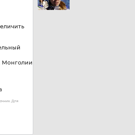
величить
дельный
е, Монголии
а
очник. Для