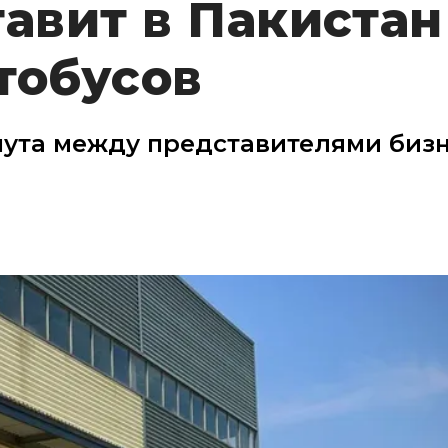
тавит в Пакистан
тобусов
нута между представителями биз