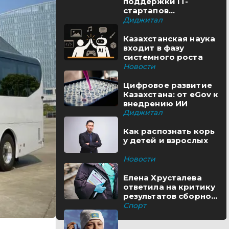
поддержки IT-
стартапов
реализуются в
Диджитал
Казахстане
Казахстанская наука
входит в фазу
системного роста
Новости
Цифровое развитие
Казахстана: от eGov к
внедрению ИИ
Диджитал
Как распознать корь
у детей и взрослых
Новости
Елена Хрусталева
ответила на критику
результатов сборной
Казахстана
Спорт