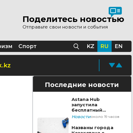
Поделитесь новостью
Отправьте свои новости и события
ризм
Спорт
KZ
RU
EN
.kz
Последние новости
Astana Hub
запустила
я
бесплатный
акселератор для
Новости
около 19 часов
создателей
видеоигр
Названы города
Казахстана с