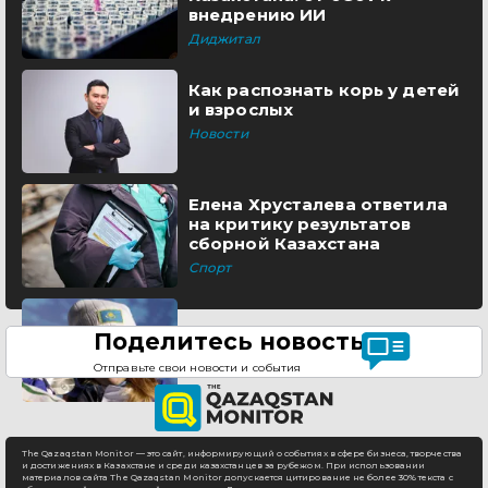
внедрению ИИ
Диджитал
Как распознать корь у детей
и взрослых
Новости
Елена Хрусталева ответила
на критику результатов
сборной Казахстана
Спорт
Поделитесь новостью
Отправьте свои новости и события
The Qazaqstan Monitor — это сайт, информирующий о событиях в сфере бизнеса, творчества
и достижениях в Казахстане и среди казахстанцев за рубежом. При использовании
материалов сайта The Qazaqstan Monitor допускается цитирование не более 30% текста с