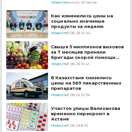
Сырдарья одобрили
Новости
около 23 часов
государства ЦА
Как изменились цены на
социально значимые
продукты за неделю
Новости
7.08.26 10:44
Свыше 5 миллионов вызовов
за 7 месяцев приняли
бригады скорой помощи
Казахстана
Новости
7.08.26 10:41
В Казахстане снизились
цены на 589 лекарственных
препаратов
Новости
7.08.26 10:36
Участок улицы Валиханова
временно перекроют в
Астане
Новости
7.08.26 8:10