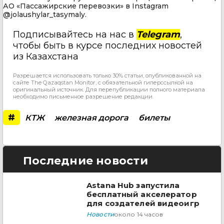
АО «Пассажирские перевозки» в Instagram
@jolaushylar_tasymaly.
Подписывайтесь на нас в
Telegram
,
чтобы быть в курсе последних новостей
из Казахстана
Разрешается использовать только 30% статьи, опубликованной на
сайте The Qazaqstan Monitor, с обязательной гиперссылкой на
оригинальный источник. Для перепубликации полного материала
необходимо письменное разрешение редакции.
#
КТЖ
железная дорога
билеты
Последние новости
Astana Hub запустила
бесплатный акселератор
для создателей видеоигр
Новости
около 14 часов