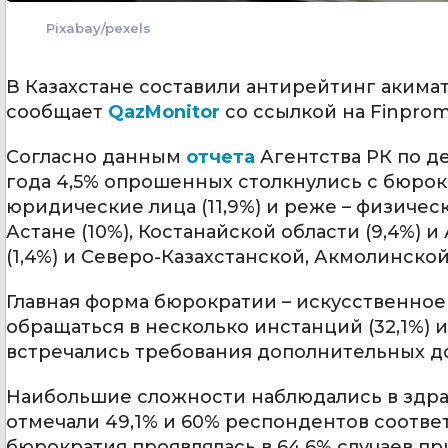
Pixabay/pexels
В Казахстане составили антирейтинг акима
сообщает
QazMonitor
со ссылкой на Finprom
Согласно данным
отчета
Агентства РК по де
года 4,5% опрошенных столкнулись с бюро
юридические лица (11,9%) и реже – физичес
Астане (10%), Костанайской области (9,4%)
(1,4%) и Северо-Казахстанской, Акмолинской 
Главная форма бюрократии – искусственное 
обращаться в несколько инстанций (32,1%) и
встречались требования дополнительных до
Наибольшие сложности наблюдались в здра
отмечали 49,1% и 60% респондентов соответ
бюрократия проявлялась в 64,6% случаев п