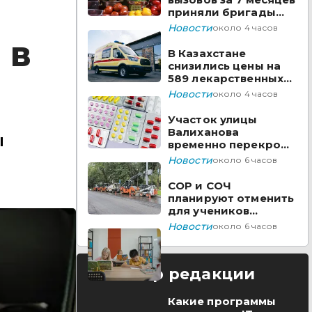
приняли бригады
скорой помощи
Новости
около 4 часов
Казахстана
 в
В Казахстане
снизились цены на
589 лекарственных
препаратов
Новости
около 4 часов
Участок улицы
Валиханова
ы
временно перекроют
в Астане
Новости
около 6 часов
СОР и СОЧ
планируют отменить
для учеников
начальных классов в
Новости
около 6 часов
Казахстане
Выбор редакции
Какие программы