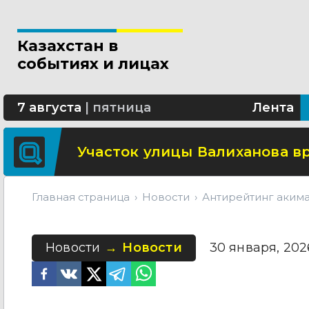
Свыше 5 миллионов вызовов 
Казахстан в
Минтранспорта утвердило н
событиях и лицах
СОР и СОЧ планируют отмени
7 августа
|
пятница
Лента
Участок улицы Валиханова в
Главная страница
Новости
Антирейтинг акима
Новости
Новости
30 января, 2026