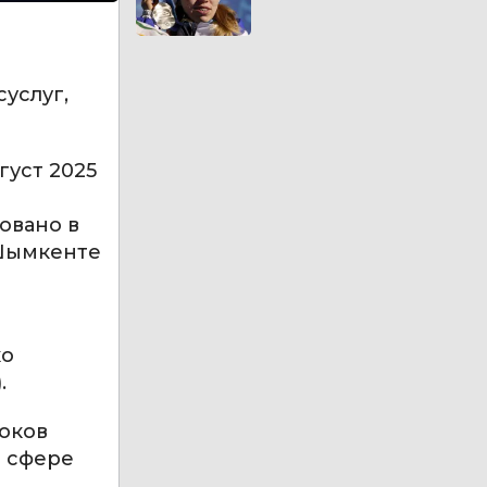
услуг,
густ 2025
овано в
 Шымкенте
ко
.
оков
й сфере