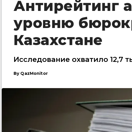
Антирейтинг а
уровню бюрокр
Казахстане
Исследование охватило 12,7 т
By
QazMonitor