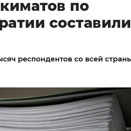
киматов по
атии составили
ысяч респондентов со всей стран