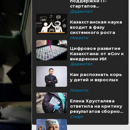
поддержки IT-
стартапов
реализуются в
Диджитал
Казахстане
Казахстанская наука
входит в фазу
системного роста
Новости
Цифровое развитие
Казахстана: от eGov к
внедрению ИИ
Диджитал
Как распознать корь
у детей и взрослых
Новости
Елена Хрусталева
ответила на критику
результатов сборной
Казахстана
Спорт