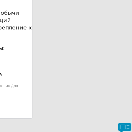
добычи
аций
репление к
ы:
а
очник. Для