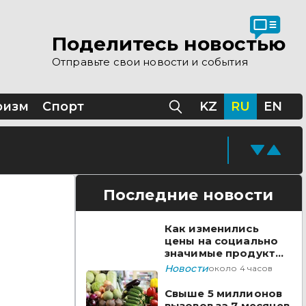
 помощи Казахстана
Поделитесь новостью
Отправьте свои новости и события
Казахстане
ризм
Спорт
KZ
RU
EN
Последние новости
Как изменились
цены на социально
значимые продукты
за неделю
Новости
около 4 часов
Свыше 5 миллионов
вызовов за 7 месяцев