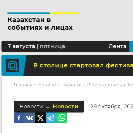
Новые разделы по ИИ появят
Казахстан в
В Алматы благоустраивают 
событиях и лицах
Сколько стоит собрать ребенк
7 августа
|
пятница
Лента
В столице стартовал фестива
Главная страница
Новости
В Казахстане на 1
Новости
Новости
28 октября, 2025