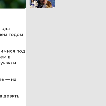
года
чем годом
щимися под
чем в
учая) и
ек — на
а девять