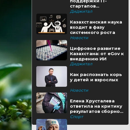
поддержки IT-
стартапов
реализуются в
Диджитал
Казахстане
Казахстанская наука
входит в фазу
системного роста
Новости
Цифровое развитие
Казахстана: от eGov к
внедрению ИИ
Диджитал
Как распознать корь
у детей и взрослых
Новости
Елена Хрусталева
ответила на критику
результатов сборной
Казахстана
Спорт