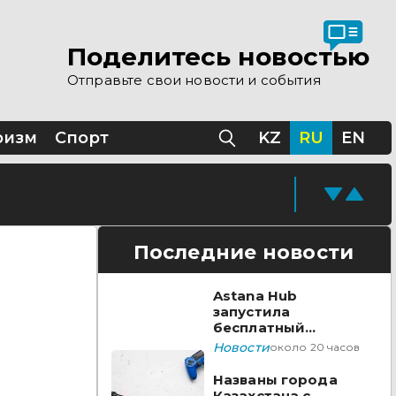
Поделитесь новостью
Отправьте свои новости и события
ризм
Спорт
KZ
RU
EN
Последние новости
Astana Hub
запустила
бесплатный
акселератор для
Новости
около 20 часов
создателей
видеоигр
Названы города
Казахстана с