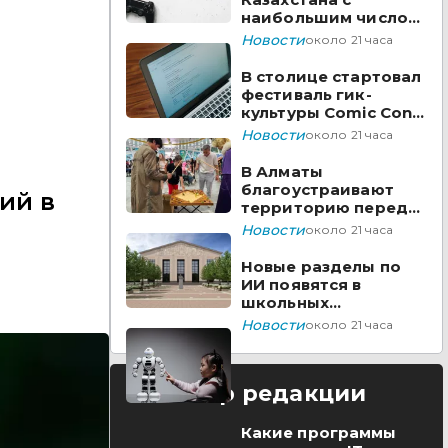
наибольшим числом
вакансий на Enbek.kz
Новости
около 21 часа
В столице стартовал
фестиваль гик-
культуры Comic Con
Astana 2026
Новости
около 21 часа
В Алматы
благоустраивают
ий в
территорию перед
ТЮЗом
Новости
около 21 часа
Новые разделы по
ИИ появятся в
школьных
предметах
Новости
около 21 часа
Казахстана
Выбор редакции
Какие программы