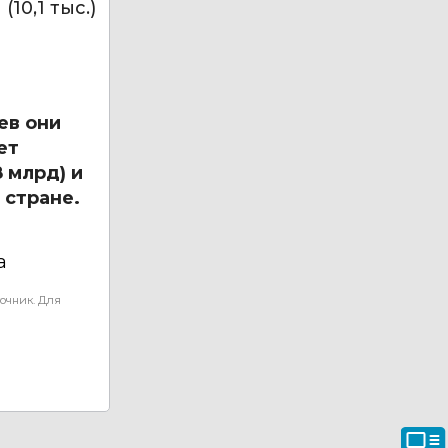
10,1 тыс.)
ев они
ет
 млрд) и
 стране.
а
очник. Для