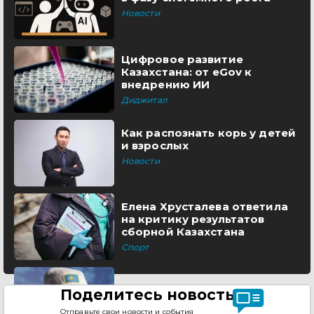
Новости
Цифровое развитие
Казахстана: от eGov к
внедрению ИИ
Диджитал
Как распознать корь у детей
и взрослых
Новости
Елена Хрусталева ответила
на критику результатов
сборной Казахстана
Спорт
Поделитесь новостью
Отправьте свои новости и события