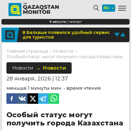
Где в Алматы появятся новые школы
и детские сады
В Туркестане построят новый центр
6 августа
|
четверг
медицинского туризма
Поделитесь новостью
В Балхаше появился удобный сервис
для туристов
Отправьте свои новости и события
Главная страница
Новости
Особый статус могут получить города Казахстана
Новости
Новости
28 января, 2026 | 12:37
меньше 1 минуты
мин. - время чтения
Особый статус могут
получить города Казахстана