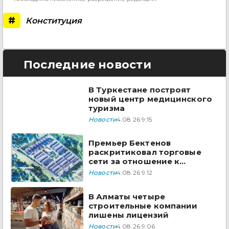
#
Конституция
Последние новости
В Туркестане построят
новый центр медицинского
туризма
Новости
4.08.26 9:15
Премьер Бектенов
раскритиковал торговые
сети за отношение к
казахстанским товарам
Новости
4.08.26 9:12
В Алматы четыре
строительные компании
лишены лицензий
Новости
4.08.26 9:06