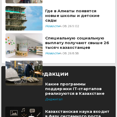
Где в Алматы появятся
новые школы и детские
сады
Новости
4.08.26 9:02
Специальную социальную
выплату получают свыше 26
тысяч казахстанцев
Новости
4.08.26 8:58
Выбор редакции
Какие программы
поддержки IT-стартапов
реализуются в Казахстане
Диджитал
Казахстанская наука входит
в фазу системного роста